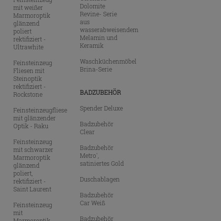
Dolomite
mit weißer
Revine- Serie
Marmoroptik
aus
glänzend
wasserabweisendem
poliert
Melamin und
rektifiziert -
Keramik
Ultrawhite
Waschküchenmöbel
Feinsteinzeug
Brina-Serie
Fliesen mit
Steinoptik
rektifiziert -
BADZUBEHÖR
Rockstone
Spender Deluxe
Feinsteinzeugfliese
mit glänzender
Badzubehör
Optik - Raku
Clear
Feinsteinzeug
Badzubehör
mit schwarzer
Metro',
Marmoroptik
satiniertes Gold
glänzend
poliert,
Duschablagen
rektifiziert -
Saint Laurent
Badzubehör
Car Weiß
Feinsteinzeug
mit
Badzubehör
Marmoroptik