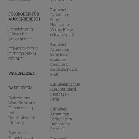
Einhebel-
FUSSBÖDEN FÜR
Armaturen
AUSSENBEREICH
Serie
Hansgrohe
Feinsteinzeug
Vernis Blend
Fliesen für
schwarz matt
Außenbereich
Einhebel-
FEINSTEINZEUG
Armaturen
FLIESEN 20MM
Serie Ideal
STÄRKE
Standard
Cerafine O
Seidenschwarz
WANDFLIESEN
Matt
Einhebelmischer
BADFLIESEN
Ideal Standard
Cerabase -
Badezimmer-
Serie
Wandfliese aus
Feinsteinzeug
Einhebel-
mit
Armaturen
Naturholzoptik
Serie Chrom
- Infinity
Hansgrohe
Rebris E
Badfliesen
Feinsteinzeug
Einhebel-