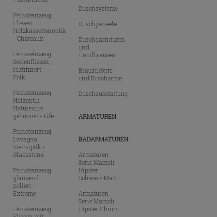
Duschsysteme
Feinsteinzeug
Fliesen
Duschpaneele
Holzkassettenoptik
- Chateaux
Duschgarnituren
und
Feinsteinzeug
Handbrausen
Bodenfliesen,
rektifiziert -
Brauseköpfe
Folk
und Duscharme
Feinsteinzeug
Duschausstattung
Holzoptik
Natureiche
gebürstet - Life
ARMATUREN
Feinsteinzeug
Lavagna
BADARMATUREN
Steinoptik -
Blackstone
Armaturen
Serie Mamoli
Feinsteinzeug
Hipster
glänzend
Schwarz Matt
poliert -
Extreme
Armaturen
Serie Mamoli
Feinsteinzeug
Hipster Chrom
Fliesen mit