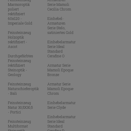
Marmoroptik
Serie Mamoli
poliert
Cecilia Chrom
rektifiziert
60x120 -
Einhebel-
Imperiale Gold
Armaturen
Serie Stelo,
Feinsteinzeug
satiniertes Gold
Holzoptik
rektifiziert -
Einhebelarmatur
Ascot
Serie Ideal
Standard
Durchgefärbtes
Cerafine O
Feinsteinzeug
rektifiziert
Armatur Serie
Steinoptik -
Mamoli Epoque
Geology
Bronze
Feinsteinzeug
Armatur Serie
Naturschieferoptik
Mamoli Epoque
- Bali
Chrom
Feinsteinzeug
Einhebelarmatur
Natur 30,5X30,5
Serie Clyde
- Portici
Einhebelarmatur
Feinsteinzeug
Serie Ideal
Multiformat
Standard
Steinoptik
Cerafine D