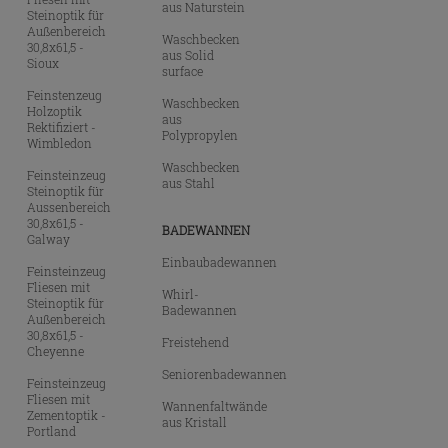
aus Naturstein
Steinoptik für
Außenbereich
Waschbecken
30,8x61,5 -
aus Solid
Sioux
surface
Feinstenzeug
Waschbecken
Holzoptik
aus
Rektifiziert -
Polypropylen
Wimbledon
Waschbecken
Feinsteinzeug
aus Stahl
Steinoptik für
Aussenbereich
30,8x61,5 -
BADEWANNEN
Galway
Einbaubadewannen
Feinsteinzeug
Fliesen mit
Whirl-
Steinoptik für
Badewannen
Außenbereich
30,8x61,5 -
Freistehend
Cheyenne
Seniorenbadewannen
Feinsteinzeug
Fliesen mit
Wannenfaltwände
Zementoptik -
aus Kristall
Portland