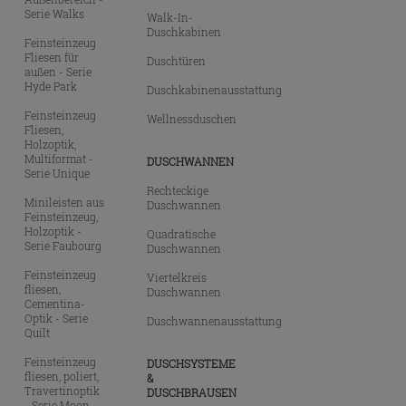
Serie Walks
Walk-In-
Duschkabinen
Feinsteinzeug
Fliesen für
Duschtüren
außen - Serie
Hyde Park
Duschkabinenausstattung
Feinsteinzeug
Wellnessduschen
Fliesen,
Holzoptik,
Multiformat -
DUSCHWANNEN
Serie Unique
Rechteckige
Minileisten aus
Duschwannen
Feinsteinzeug,
Holzoptik -
Quadratische
Serie Faubourg
Duschwannen
Feinsteinzeug
Viertelkreis
fliesen,
Duschwannen
Cementina-
Optik - Serie
Duschwannenausstattung
Quilt
Feinsteinzeug
DUSCHSYSTEME
fliesen, poliert,
&
Travertinoptik
DUSCHBRAUSEN
- Serie Moon