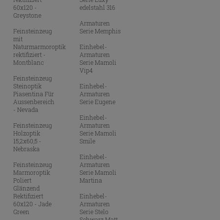
60x120 -
edelstahl 316
Greystone
Armaturen
Feinsteinzeug
Serie Memphis
mit
Naturmarmoroptik
Einhebel-
rektifiziert -
Armaturen
Montblanc
Serie Mamoli
Vip4
Feinsteinzeug
Steinoptik
Einhebel-
Piasentina Für
Armaturen
Aussenbereich
Serie Eugene
- Nevada
Einhebel-
Feinsteinzeug
Armaturen
Holzoptik
Serie Mamoli
15,2x60,5 -
Smile
Nebraska
Einhebel-
Feinsteinzeug
Armaturen
Marmoroptik
Serie Mamoli
Poliert
Martina
Glänzend
Rektifiziert
Einhebel-
60x120 - Jade
Armaturen
Green
Serie Stelo
Schwarz Matt