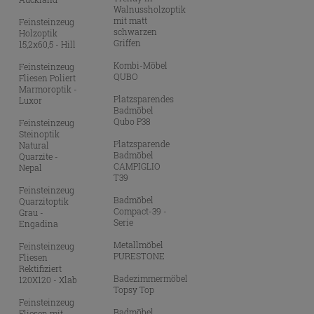
Walnussholzoptik
mit matt
Feinsteinzeug
schwarzen
Holzoptik
Griffen
15,2x60,5 - Hill
Kombi-Möbel
Feinsteinzeug
QUBO
Fliesen Poliert
Marmoroptik -
Platzsparendes
Luxor
Badmöbel
Qubo P38
Feinsteinzeug
Steinoptik
Platzsparende
Natural
Badmöbel
Quarzite -
CAMPIGLIO
Nepal
T39
Feinsteinzeug
Badmöbel
Quarzitoptik
Compact-39 -
Grau -
Serie
Engadina
Metallmöbel
Feinsteinzeug
PURESTONE
Fliesen
Rektifiziert
Badezimmermöbel
120X120 - Xlab
Topsy Top
Feinsteinzeug
Badmöbel
Fliesen mit