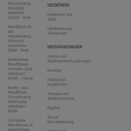
Feinsteinzeug
HEIZKÖRPER
Holzoptik
abgebeizt
Heizkörper aus
20x120 - Boat
Stahl
Wandfliese 3D
Heizkörper aus
aus
Aluminium
Feinsteinzeug
Holzoptik
Cannettato-
HEIZUNGSZUBEHÖR
Effekt - Deck
Ventile und
Badezimmer
Rücklaufverschraubungen
Wandfliesen
Terrazzo-Optik
Rosetten
rektifiziert
60x60 - Venice
Fittings für
Kupferrohre
Boden- und
Wandfliese,
Ablagen und
Feinsteinzeug
Winkelkonsolen
Metalloptik
rektifiziert -
Nipples
Blade
Set zur
Glänzende
Rohrabdeckung
Wandfliesen in
Pastellfarben -