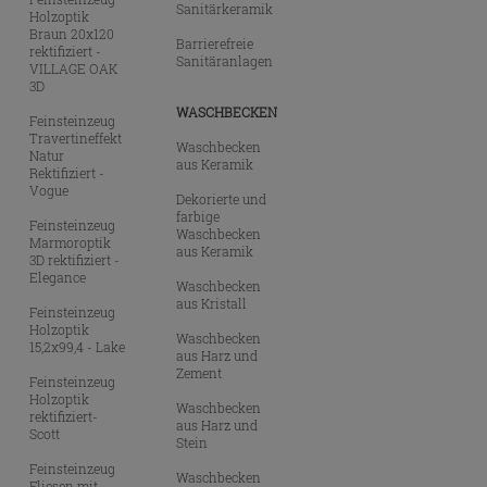
Sanitärkeramik
Holzoptik
Braun 20x120
Barrierefreie
rektifiziert -
Sanitäranlagen
VILLAGE OAK
3D
WASCHBECKEN
Feinsteinzeug
Travertineffekt
Waschbecken
Natur
aus Keramik
Rektifiziert -
Vogue
Dekorierte und
farbige
Feinsteinzeug
Waschbecken
Marmoroptik
aus Keramik
3D rektifiziert -
Elegance
Waschbecken
aus Kristall
Feinsteinzeug
Holzoptik
Waschbecken
15,2x99,4 - Lake
aus Harz und
Zement
Feinsteinzeug
Holzoptik
Waschbecken
rektifiziert-
aus Harz und
Scott
Stein
Feinsteinzeug
Waschbecken
Fliesen mit