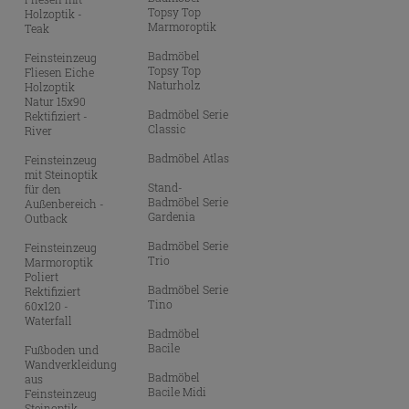
Topsy Top
Holzoptik -
Marmoroptik
Teak
Badmöbel
Feinsteinzeug
Topsy Top
Fliesen Eiche
Naturholz
Holzoptik
Natur 15x90
Badmöbel Serie
Rektifiziert -
Classic
River
Badmöbel Atlas
Feinsteinzeug
mit Steinoptik
Stand-
für den
Badmöbel Serie
Außenbereich -
Gardenia
Outback
Badmöbel Serie
Feinsteinzeug
Trio
Marmoroptik
Poliert
Badmöbel Serie
Rektifiziert
Tino
60x120 -
Waterfall
Badmöbel
Bacile
Fußboden und
Wandverkleidung
Badmöbel
aus
Bacile Midi
Feinsteinzeug
Steinoptik -