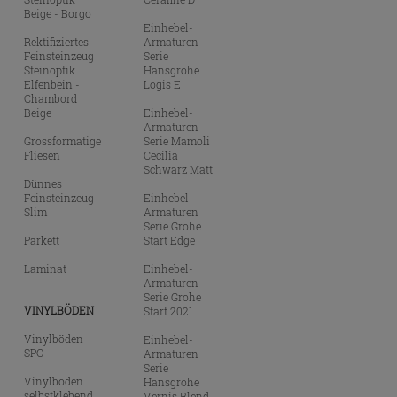
Beige - Borgo
Einhebel-
Rektifiziertes
Armaturen
Feinsteinzeug
Serie
Steinoptik
Hansgrohe
Elfenbein -
Logis E
Chambord
Beige
Einhebel-
Armaturen
Grossformatige
Serie Mamoli
Fliesen
Cecilia
Schwarz Matt
Dünnes
Feinsteinzeug
Einhebel-
Slim
Armaturen
Serie Grohe
Parkett
Start Edge
Laminat
Einhebel-
Armaturen
Serie Grohe
VINYLBÖDEN
Start 2021
Vinylböden
Einhebel-
SPC
Armaturen
Serie
Vinylböden
Hansgrohe
selbstklebend
Vernis Blend