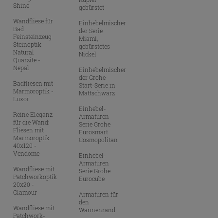
Shine
gebürstet
Wandfliese für
Einhebelmischer
Bad
der Serie
Feinsteinzeug
Miami,
Steinoptik
gebürstetes
Natural
Nickel
Quarzite -
Nepal
Einhebelmischer
der Grohe
Badfliesen mit
Start-Serie in
Marmoroptik -
Mattschwarz
Luxor
Einhebel-
Reine Eleganz
Armaturen
für die Wand:
Serie Grohe
Fliesen mit
Eurosmart
Marmoroptik
Cosmopolitan
40x120 -
Vendome
Einhebel-
Armaturen
Wandfliese mit
Serie Grohe
Patchworkoptik
Eurocube
20x20 -
Glamour
Armaturen für
den
Wandfliese mit
Wannenrand
Patchwork-