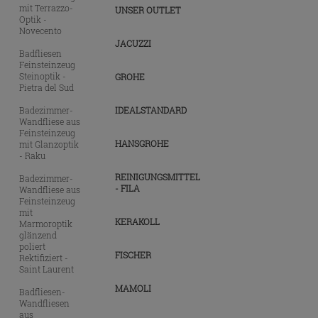
mit Terrazzo-
UNSER OUTLET
Optik -
Novecento
JACUZZI
Badfliesen
Feinsteinzeug
Steinoptik -
GROHE
Pietra del Sud
Badezimmer-
IDEALSTANDARD
Wandfliese aus
Feinsteinzeug
HANSGROHE
mit Glanzoptik
- Raku
REINIGUNGSMITTEL
Badezimmer-
- FILA
Wandfliese aus
Feinsteinzeug
mit
KERAKOLL
Marmoroptik
glänzend
poliert
FISCHER
Rektifiziert -
Saint Laurent
MAMOLI
Badfliesen-
Wandfliesen
aus