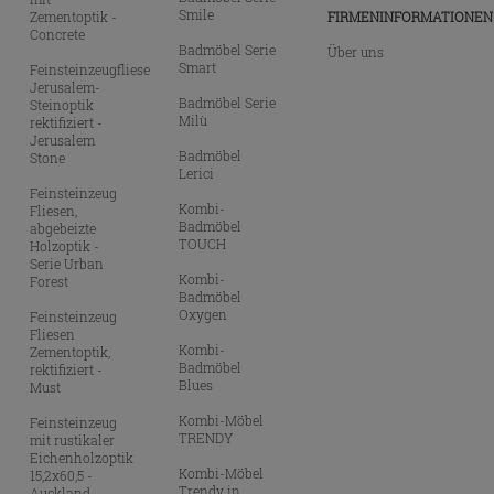
Smile
Zementoptik -
FIRMENINFORMATIONEN
Concrete
Badmöbel Serie
Über uns
Smart
Feinsteinzeugfliese
Jerusalem-
Badmöbel Serie
Steinoptik
Milù
rektifiziert -
Jerusalem
Badmöbel
Stone
Lerici
Feinsteinzeug
Kombi-
Fliesen,
Badmöbel
abgebeizte
TOUCH
Holzoptik -
Serie Urban
Kombi-
Forest
Badmöbel
Oxygen
Feinsteinzeug
Fliesen
Kombi-
Zementoptik,
Badmöbel
rektifiziert -
Blues
Must
Kombi-Möbel
Feinsteinzeug
TRENDY
mit rustikaler
Eichenholzoptik
Kombi-Möbel
15,2x60,5 -
Trendy in
Auckland