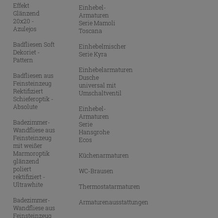
Effekt
Einhebel-
Glänzend
Armaturen
20x20 -
Serie Mamoli
Azulejos
Toscana
Badfliesen Soft
Einhebelmischer
Dekoriet -
Serie Kyra
Pattern
Einhebelarmaturen
Badfliesen aus
Dusche
Feinsteinzeug
universal mit
Rektifiziert
Umschaltventil
Schieferoptik -
Absolute
Einhebel-
Armaturen
Badezimmer-
Serie
Wandfliese aus
Hansgrohe
Feinsteinzeug
Ecos
mit weißer
Marmoroptik
Küchenarmaturen
glänzend
poliert
WC-Brausen
rektifiziert -
Ultrawhite
Thermostatarmaturen
Badezimmer-
Armaturenausstattungen
Wandfliese aus
Feinsteinzeug