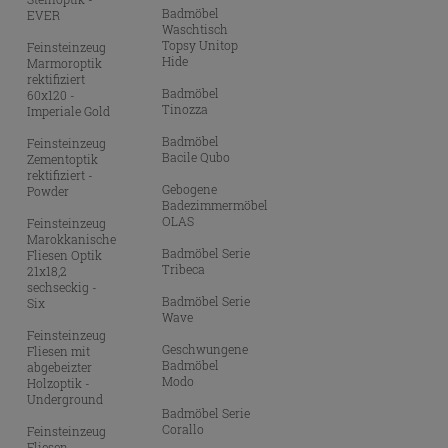
Badmöbel
EVER
Waschtisch
Topsy Unitop
Feinsteinzeug
Hide
Marmoroptik
rektifiziert
Badmöbel
60x120 -
Tinozza
Imperiale Gold
Badmöbel
Feinsteinzeug
Bacile Qubo
Zementoptik
rektifiziert -
Gebogene
Powder
Badezimmermöbel
OLAS
Feinsteinzeug
Marokkanische
Badmöbel Serie
Fliesen Optik
Tribeca
21x18,2
sechseckig -
Badmöbel Serie
Six
Wave
Feinsteinzeug
Geschwungene
Fliesen mit
Badmöbel
abgebeizter
Modo
Holzoptik -
Underground
Badmöbel Serie
Corallo
Feinsteinzeug
Fliesen