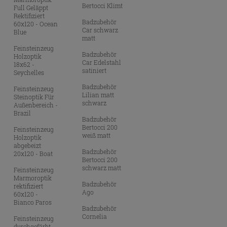
Bertocci Klimt
Full Geläppt
Rektifiziert
Badzubehör
60x120 - Ocean
Car schwarz
Blue
matt
Feinsteinzeug
Badzubehör
Holzoptik
Car Edelstahl
18x62 -
satiniert
Seychelles
Badzubehör
Feinsteinzeug
Lilian matt
Steinoptik Für
schwarz
Außenbereich -
Brazil
Badzubehör
Bertocci 200
Feinsteinzeug
weiß matt
Holzoptik
abgebeizt
Badzubehör
20x120 - Boat
Bertocci 200
schwarz matt
Feinsteinzeug
Marmoroptik
Badzubehör
rektifiziert
Ago
60x120 -
Bianco Paros
Badzubehör
Cornelia
Feinsteinzeug
durchgefärbt