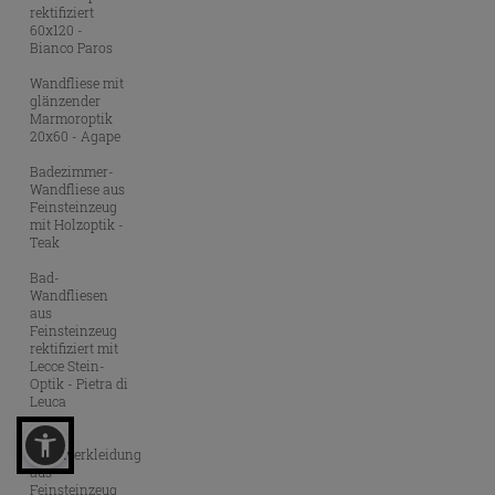
rektifiziert
60x120 -
Bianco Paros
Wandfliese mit
glänzender
Marmoroptik
20x60 - Agape
Badezimmer-
Wandfliese aus
Feinsteinzeug
mit Holzoptik -
Teak
Bad-
Wandfliesen
aus
Feinsteinzeug
rektifiziert mit
Lecce Stein-
Optik - Pietra di
Leuca
Bad-
Wandverkleidung
aus
Feinsteinzeug