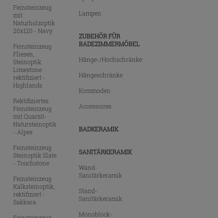
Feinsteinzeug
Lampen
mit
Naturholzoptik
20x120 - Navy
ZUBEHÖR FÜR
BADEZIMMERMÖBEL
Feinsteinzeug
Fliesen,
Hänge-/Hochschränke
Steinoptik
Limestone
Hängeschränke
rektifiziert -
Highlands
Kommoden
Rektifiziertes
Accessoires
Feinsteinzeug
mit Quarzit-
Natursteinoptik
BADKERAMIK
- Alpes
Feinsteinzeug
SANITÄRKERAMIK
Steinoptik Slate
- Touchstone
Wand-
Sanitärkeramik
Feinsteinzeug
Kalksteinoptik,
Stand-
rektifiziert -
Sanitärkeramik
Sakkara
Monoblock-
Feinsteinzeug