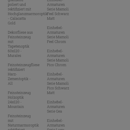
poliert und
Armaturen
rektifiziert mit
Serie Mamoli
Hochglanzmarmoroptik
Feel Schwarz
- Calacatta
Matt
Gold
Einhebel-
Dekorfliese aus
Armaturen
Feinsteinzeug
Serie Mamoli
mit
Feel Chrom
Tapetenoptik
60x120 -
Einhebel-
Murales
Armaturen
Serie Mamoli
Feinsteinzeugfliese
Pico Chrom
rektifiziert
Harz-
Einhebel-
Zementoptik -
Armaturen
All
Serie Mamoli
Pico Schwarz
Feinsteinzeug
Matt
Holzoptik
24x120 -
Einhebel-
Mountain
Armaturen
Serie Gea
Feinsteinzeug
mit
Einhebel-
Naturmarmoroptik
Armaturen
rektifiziert
Serie Luxy