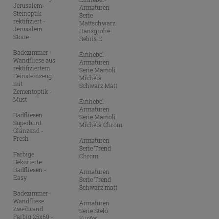
Jerusalem-
Armaturen
Steinoptik
Serie
rektifiziert -
Mattschwarz
Jerusalem
Hansgrohe
Stone
Rebris E
Badezimmer-
Einhebel-
Wandfliese aus
Armaturen
rektifiziertem
Serie Mamoli
Feinsteinzeug
Michela
mit
Schwarz Matt
Zementoptik -
Must
Einhebel-
Armaturen
Badfliesen
Serie Mamoli
Superbunt
Michela Chrom
Glänzend -
Fresh
Armaturen
Serie Trend
Farbige
Chrom
Dekorierte
Badfliesen -
Armaturen
Easy
Serie Trend
Schwarz matt
Badezimmer-
Wandfliese
Armaturen
Zweibrand
Serie Stelo
Farbig 25x60 -
Kupfer