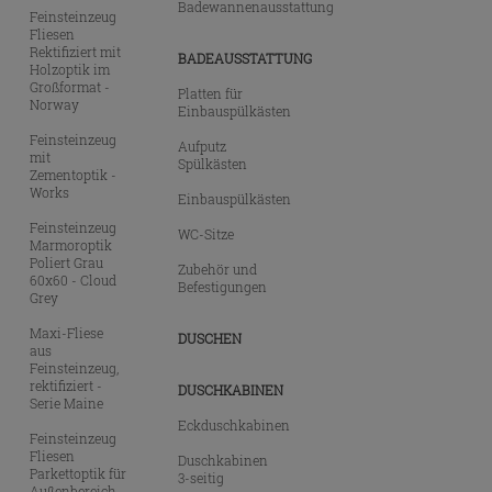
Badewannenausstattung
Feinsteinzeug
Fliesen
Rektifiziert mit
BADEAUSSTATTUNG
Holzoptik im
Großformat -
Platten für
Norway
Einbauspülkästen
Feinsteinzeug
Aufputz
mit
Spülkästen
Zementoptik -
Works
Einbauspülkästen
Feinsteinzeug
WC-Sitze
Marmoroptik
Poliert Grau
Zubehör und
60x60 - Cloud
Befestigungen
Grey
Maxi-Fliese
DUSCHEN
aus
Feinsteinzeug,
rektifiziert -
DUSCHKABINEN
Serie Maine
Eckduschkabinen
Feinsteinzeug
Fliesen
Duschkabinen
Parkettoptik für
3-seitig
Außenbereich -