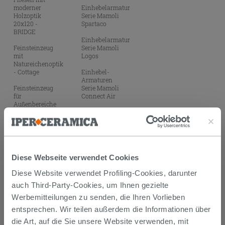
moderner
Einhebelarmatur
Holzoptik
Serie Mamoli
20x120 -
Spartaco
BRIDGE
Einhebelarmatur
Feinsteinzeug
Serie Mamoli
mit
Logos
Natureichenoptik
- Cottage
Einhebel-
Armaturen
Feinsteinzeug
Serie Mamoli
für
Connect Air
Außenbereiche
Quarziteffekt -
Einhebel-
Peak
Armaturen
Serie Daisy
Feinsteinzeug
schwarz matt
mit glänzender
Majolikaoptik
Einhebelmischer
Diese Webseite verwendet Cookies
20x20 -
Serie Carola
Maiolica
Diese Website verwendet Profiling-Cookies, darunter
Einhebelmischer
Feinsteinzeug
Serie Carola
auch Third-Party-Cookies, um Ihnen gezielte
Cotto Optik -
mattschwarz
Werbemitteilungen zu senden, die Ihren Vorlieben
Impruneta
Einhebel-
entsprechen. Wir teilen außerdem die Informationen über
Feinsteinzeug
Armaturen
die Art, auf die Sie unsere Website verwenden, mit
in
Serie Atlanta