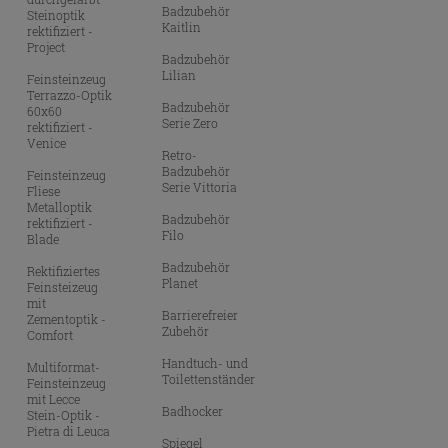
Badzubehör
Steinoptik
Kaitlin
rektifiziert -
Project
Badzubehör
Lilian
Feinsteinzeug
Terrazzo-Optik
Badzubehör
60x60
Serie Zero
rektifiziert -
Venice
Retro-
Badzubehör
Feinsteinzeug
Serie Vittoria
Fliese
Metalloptik
Badzubehör
rektifiziert -
Filo
Blade
Badzubehör
Rektifiziertes
Planet
Feinsteizeug
mit
Barrierefreier
Zementoptik -
Zubehör
Comfort
Handtuch- und
Multiformat-
Toilettenständer
Feinsteinzeug
mit Lecce
Badhocker
Stein-Optik -
Pietra di Leuca
Spiegel