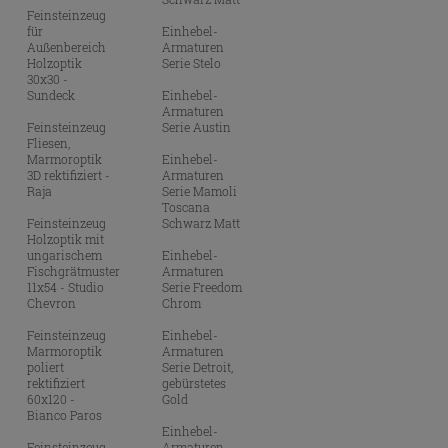
Feinsteinzeug
für
Einhebel-
Außenbereich
Armaturen
Holzoptik
Serie Stelo
30x30 -
Sundeck
Einhebel-
Armaturen
Feinsteinzeug
Serie Austin
Fliesen,
Marmoroptik
Einhebel-
3D rektifiziert -
Armaturen
Raja
Serie Mamoli
Toscana
Feinsteinzeug
Schwarz Matt
Holzoptik mit
ungarischem
Einhebel-
Fischgrätmuster
Armaturen
11x54 - Studio
Serie Freedom
Chevron
Chrom
Feinsteinzeug
Einhebel-
Marmoroptik
Armaturen
poliert
Serie Detroit,
rektifiziert
gebürstetes
60x120 -
Gold
Bianco Paros
Einhebel-
Feinsteinzeug
Armaturen