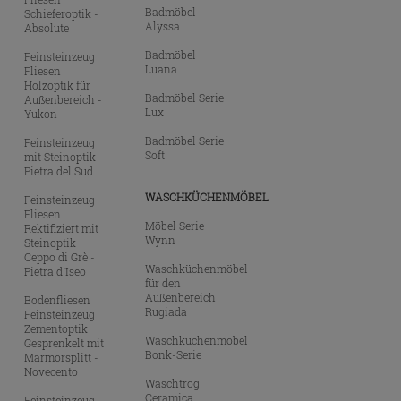
Badmöbel
Schieferoptik -
Alyssa
Absolute
Badmöbel
Feinsteinzeug
Luana
Fliesen
Holzoptik für
Badmöbel Serie
Außenbereich -
Lux
Yukon
Badmöbel Serie
Feinsteinzeug
Soft
mit Steinoptik -
Pietra del Sud
WASCHKÜCHENMÖBEL
Feinsteinzeug
Fliesen
Möbel Serie
Rektifiziert mit
Wynn
Steinoptik
Ceppo di Grè -
Waschküchenmöbel
Pietra d´Iseo
für den
Außenbereich
Bodenfliesen
Rugiada
Feinsteinzeug
Zementoptik
Waschküchenmöbel
Gesprenkelt mit
Bonk-Serie
Marmorsplitt -
Novecento
Waschtrog
Ceramica
Feinsteinzeug