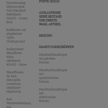
PONTE GIULIO
Feinsteinzeug
Marmoroptik
Full Glänzend
AUSLAUFENDE
Rektifiziert
SERIE BESTAND
60x120 - Ocean
UND ZWEITE
Blue
WAHL ARTIKEL
Badfliesen mit
abgebeizter
HEIZUNG
Optik -
Underground
HANDTUCHHEIZKÖRPER
Badezimmer-
Wandfliese
Handtuchheizkörper
dünn
mit geraden
rektifiziert
Rohren
40x120 - Game
Handtuchheizkörper
Wandfliesen
mit
für Bad,
quadratischen
Steinoptik
Rohren
Limestone
rektifiziert -
Handtuchheizkörper
Highlands
mit
elektrischen
Bad -
Rohren
Wandverkleidung
aus