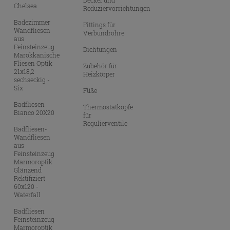
Deckel und
Chelsea
Reduziervorrichtungen
Badezimmer
Fittings für
Wandfliesen
Verbundrohre
aus
Feinsteinzeug
Dichtungen
Marokkanische
Fliesen Optik
Zubehör für
21x18,2
Heizkörper
sechseckig -
Six
Füße
Badfliesen
Thermostatköpfe
Bianco 20X20
für
Regulierventile
Badfliesen-
Wandfliesen
aus
Feinsteinzeug
Marmoroptik
Glänzend
Rektifiziert
60x120 -
Waterfall
Badfliesen
Feinsteinzeug
Marmoroptik