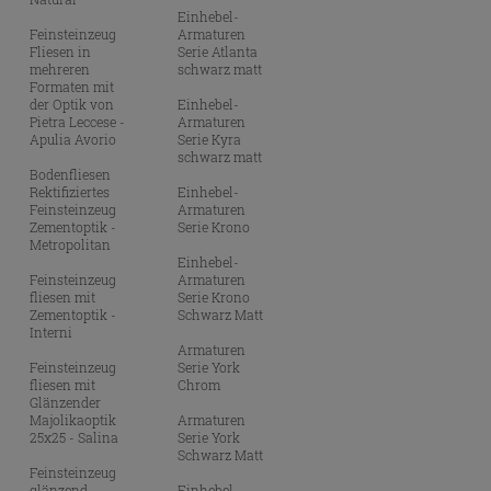
Einhebel-
Feinsteinzeug
Armaturen
Fliesen in
Serie Atlanta
mehreren
schwarz matt
Formaten mit
der Optik von
Einhebel-
Pietra Leccese -
Armaturen
Apulia Avorio
Serie Kyra
schwarz matt
Bodenfliesen
Rektifiziertes
Einhebel-
Feinsteinzeug
Armaturen
Zementoptik -
Serie Krono
Metropolitan
Einhebel-
Feinsteinzeug
Armaturen
fliesen mit
Serie Krono
Zementoptik -
Schwarz Matt
Interni
Armaturen
Feinsteinzeug
Serie York
fliesen mit
Chrom
Glänzender
Majolikaoptik
Armaturen
25x25 - Salina
Serie York
Schwarz Matt
Feinsteinzeug
glänzend
Einhebel-