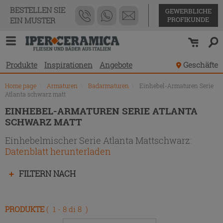
Produktverzeichnis
BESTELLEN SIE
GEWERBLICHE
PROFIKUNDE
EIN MUSTER
Produkte
Inspirationen
Angebote
Geschäfte
Home page
\
Armaturen
\
Badarmaturen
\
Einhebel-Armaturen Serie
Atlanta schwarz matt
EINHEBEL-ARMATUREN SERIE ATLANTA
SCHWARZ MATT
Einhebelmischer Serie Atlanta Mattschwarz:
Datenblatt herunterladen
Drücken
FILTERN NACH
Sie
die
Eingabetaste,
PRODUKTE
( 1 - 8 di 8 )
um