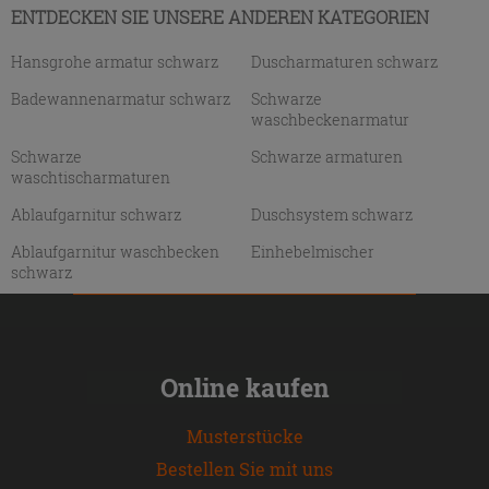
ENTDECKEN SIE UNSERE ANDEREN KATEGORIEN
Hansgrohe armatur schwarz
Duscharmaturen schwarz
Badewannenarmatur schwarz
Schwarze
waschbeckenarmatur
Schwarze
Schwarze armaturen
waschtischarmaturen
Ablaufgarnitur schwarz
Duschsystem schwarz
Ablaufgarnitur waschbecken
Einhebelmischer
schwarz
Online kaufen
Musterstücke
Bestellen Sie mit uns