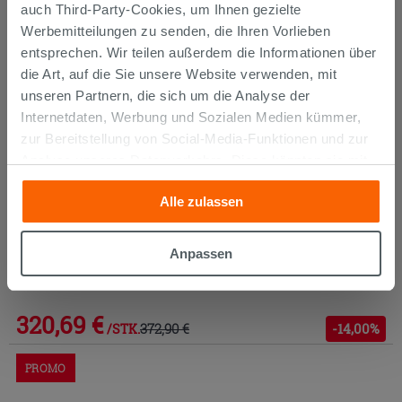
auch Third-Party-Cookies, um Ihnen gezielte
Werbemitteilungen zu senden, die Ihren Vorlieben
entsprechen. Wir teilen außerdem die Informationen über
die Art, auf die Sie unsere Website verwenden, mit
unseren Partnern, die sich um die Analyse der
Internetdaten, Werbung und Sozialen Medien kümmer,
zur Bereitstellung von Social-Media-Funktionen und zur
Analyse unseres Datenverkehrs. Diese könnten sie mit
anderen Informationen, die Sie ihnen geliefert haben oder
Alle zulassen
die sie aufgrund Ihrer Verwendung ihrer Dienste
gesammelt haben, kombinieren. Falls Sie mehr wissen
möchten oder Ihre Zustimmung zu allen oder einigen
Anpassen
WASCHTISHARMATUR HOHER AUSLAUF ATLANTA
Cookies verweigern,
hier klicken
oder „Anpassen“. Die
SCHWARZ MATT
Zustimmung kann durch Klicken auf die Schaltfläche
„Cookies akzeptieren“ gegeben werden. Wenn Sie auf
320,69 €
372,90 €
-14,00%
/STK.
die Schaltfläche "X" klicken, können Sie das Surfen erst
nach der Installation der technischen Cookies fortsetzen.
PROMO