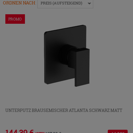
das
ORDNEN NACH
:
PREIS (AUFSTEIGEND)
Menü
ein-
PROMO
bzw.
auszublenden.
UNTERPUTZ BRAUSEMISCHER ATLANTA SCHWARZ MATT
144,39 €