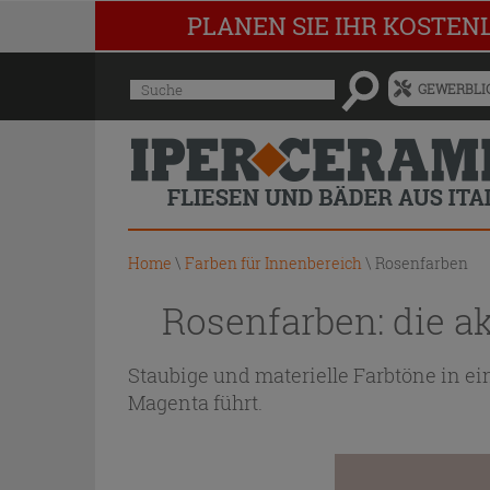
PLANEN SIE IHR KOSTEN
Menü
Suche
GEWERBLIC
für
vorgeschlagenen
Siteinhalt
und
Suchprotokoll
Home
\
Farben für Innenbereich
\
Rosenfarben
Rosenfarben: die akt
Staubige und materielle Farbtöne in e
Magenta führt.