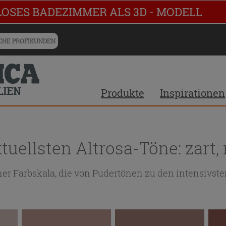
LOSES BADEZIMMER ALS 3D - MODELL
HE PROFIKUNDEN
Produkte
Inspirationen
uellsten Altrosa-Töne: zart, m
iner Farbskala, die von Pudertönen zu den intensivs