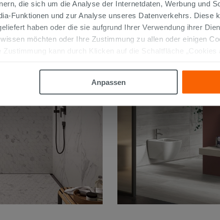
nern, die sich um die Analyse der Internetdaten, Werbung und 
edia-Funktionen und zur Analyse unseres Datenverkehrs. Diese k
 geliefert haben oder die sie aufgrund Ihrer Verwendung ihrer Di
 wissen möchten oder Ihre Zustimmung zu allen oder einigen C
 Zustimmung kann durch Klicken auf die Schaltfläche „Cookies
altfläche "X" klicken, können Sie das Surfen erst nach der Insta
Anpassen