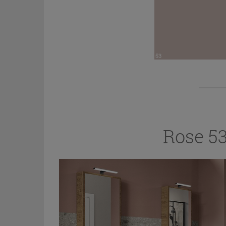
53
Rose 5