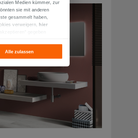
Sozialen Medien kümmer, zur
önnten sie mit anderen
enste gesammelt haben,
ookies verweigern,
hier
 akzeptieren“ gegeben
llation der technischen
Alle zulassen