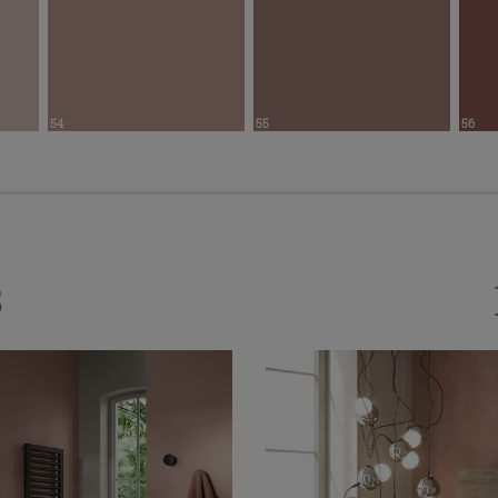
54
55
56
3