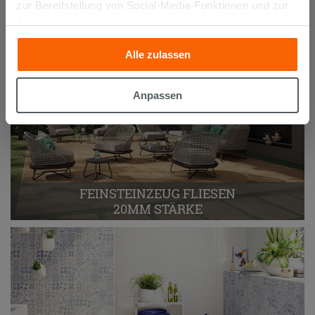
zur Bereitstellung von Social-Media-Funktionen und zur
Analyse unseres Datenverkehrs. Diese könnten sie mit
anderen Informationen, die Sie ihnen geliefert haben oder
Alle zulassen
die sie aufgrund Ihrer Verwendung ihrer Dienste
gesammelt haben, kombinieren. Falls Sie mehr wissen
möchten oder Ihre Zustimmung zu allen oder einigen
Anpassen
Cookies verweigern,
hier klicken
oder „Anpassen“. Die
Zustimmung kann durch Klicken auf die Schaltfläche
„Cookies akzeptieren“ gegeben werden. Wenn Sie auf
die Schaltfläche "X" klicken, können Sie das Surfen erst
nach der Installation der technischen Cookies fortsetzen.
FEINSTEINZEUG FLIESEN
20MM STÄRKE