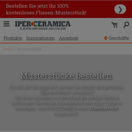
Bestellen Sie jetzt Ihr 100%
❯
kostenloses Fliesen-Musterstück!
Produkte
Inspirationen
Angebote
Geschäfte
Home
\
Musterstücke
Musterstücke bestellen
Ein Stil, der Sie inspiriert, und der Sie einlädt, den perfekten
"Mix and Match" zu wählen!
Um Ihnen zu helfen, vor dem Kauf die richtige Wahl zu
treffen oder Zweifel an einem Modell oder einer Farbe zu
beseitigen... hat IPERCERAMICA einen
Musterservice
eingerichtet.