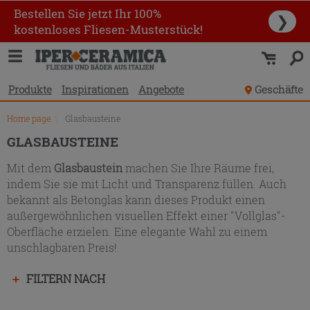
Produktverzeichnis
Bestellen Sie jetzt Ihr 100%
❯
kostenloses Fliesen-Musterstück!
Produkte
Inspirationen
Angebote
Geschäfte
Home page
\
Glasbausteine
GLASBAUSTEINE
Mit dem
Glasbaustein
machen Sie Ihre Räume frei,
indem Sie sie mit Licht und Transparenz füllen. Auch
bekannt als Betonglas
kann dieses Produkt einen
außergewöhnlichen visuellen Effekt einer "Vollglas"-
Oberfläche erzielen. Eine elegante Wahl zu einem
unschlagbaren Preis!
Drücken
FILTERN NACH
Sie
die