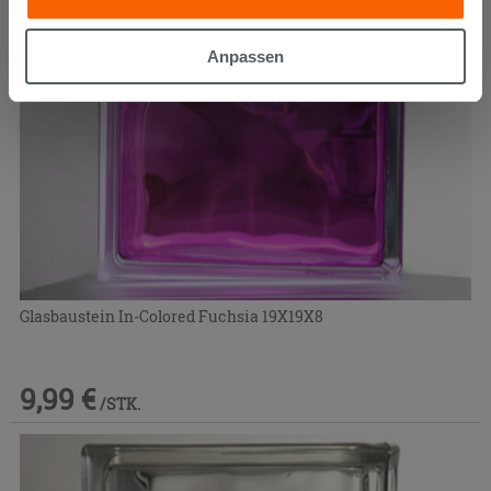
gesammelt haben, kombinieren. Falls Sie mehr wissen
möchten oder Ihre Zustimmung zu allen oder einigen
Anpassen
Cookies verweigern,
hier klicken
oder „Anpassen“. Die
Zustimmung kann durch Klicken auf die Schaltfläche
„Cookies akzeptieren“ gegeben werden. Wenn Sie auf
die Schaltfläche "X" klicken, können Sie das Surfen erst
nach der Installation der technischen Cookies fortsetzen.
Glasbaustein In-Colored Fuchsia 19X19X8
9,99 €
/STK.