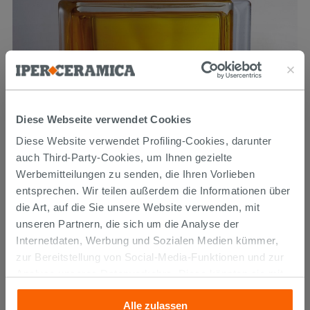
Diese Webseite verwendet Cookies
Diese Website verwendet Profiling-Cookies, darunter
auch Third-Party-Cookies, um Ihnen gezielte
Werbemitteilungen zu senden, die Ihren Vorlieben
entsprechen. Wir teilen außerdem die Informationen über
die Art, auf die Sie unsere Website verwenden, mit
Glasbaustein In-Colored Yellow 19X19X8
unseren Partnern, die sich um die Analyse der
Internetdaten, Werbung und Sozialen Medien kümmer,
zur Bereitstellung von Social-Media-Funktionen und zur
9,99 €
/STK.
Analyse unseres Datenverkehrs. Diese könnten sie mit
anderen Informationen, die Sie ihnen geliefert haben oder
Alle zulassen
die sie aufgrund Ihrer Verwendung ihrer Dienste