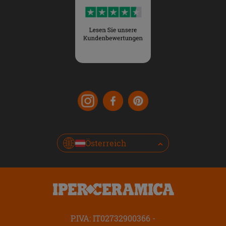
Österreich
P.IVA: IT02732900366