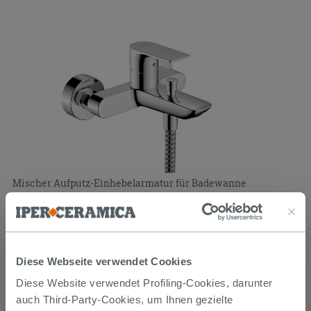
Mischer Aufputz-Einhebelarmatur für Badewanne
Hansgrohe Rebris E Chrom
139,92 €
174,90 €
-20,00%
/STK.
Diese Webseite verwendet Cookies
Im Geschäft oder über den Kundenservice bestellbar
PROMO
Diese Website verwendet Profiling-Cookies, darunter
auch Third-Party-Cookies, um Ihnen gezielte