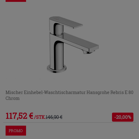
Mischer Einhebel-Waschtischarmatur Hansgrohe Rebris E 80
Chrom
117,52 €
146,90 €
-20,00%
/STK.
PROMO