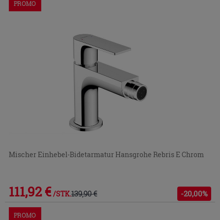
PROMO
Mischer Einhebel-Bidetarmatur Hansgrohe Rebris E Chrom
111,92 €
139,90 €
-20,00%
/STK.
PROMO