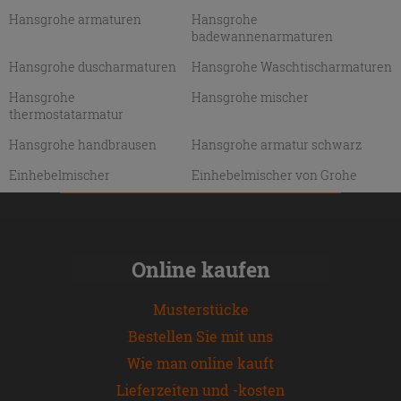
Hansgrohe armaturen
Hansgrohe
badewannenarmaturen
Hansgrohe duscharmaturen
Hansgrohe Waschtischarmaturen
Hansgrohe
Hansgrohe mischer
thermostatarmatur
Hansgrohe handbrausen
Hansgrohe armatur schwarz
Einhebelmischer
Einhebelmischer von Grohe
Online kaufen
Musterstücke
Bestellen Sie mit uns
Wie man online kauft
Lieferzeiten und -kosten