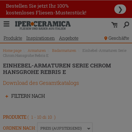
Produktverzeichnis
Bestellen Sie jetzt Ihr 100%
❯
kostenloses Fliesen-Musterstück!
Produkte
Inspirationen
Angebote
Geschäfte
Home page
\
Armaturen
\
Badarmaturen
\
Einhebel-Armaturen Serie
Chrom Hansgrohe Rebris E
EINHEBEL-ARMATUREN SERIE CHROM
HANSGROHE REBRIS E
Download des Gesamtkatalogs
Drücken
FILTERN NACH
Sie
die
Eingabetaste,
PRODUKTE
( 1 - 10 di 10 )
um
das
ORDNEN NACH
:
PREIS (AUFSTEIGEND)