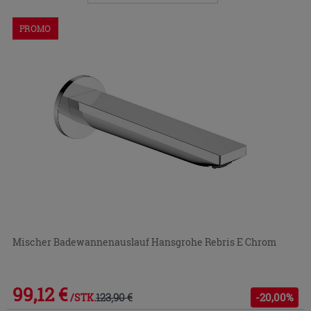
Menü
ein-
PROMO
bzw.
auszublenden.
Mischer Badewannenauslauf Hansgrohe Rebris E Chrom
99,12 €
123,90 €
-20,00%
/STK.