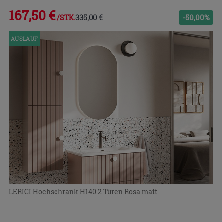
167,50 €
335,00 €
-50,00%
/STK.
AUSLAUF
LERICI Hochschrank H140 2 Türen Rosa matt