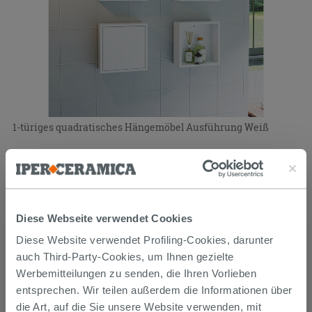
1-türiges quadratisches Hängemöbel Ausführung Weiß
71,92 €
95,90 €
-25,00%
/STK.
Im Geschäft oder über den Kundenservice bestellbar
PROMO
Diese Webseite verwendet Cookies
Diese Website verwendet Profiling-Cookies, darunter
auch Third-Party-Cookies, um Ihnen gezielte
Werbemitteilungen zu senden, die Ihren Vorlieben
entsprechen. Wir teilen außerdem die Informationen über
die Art, auf die Sie unsere Website verwenden, mit