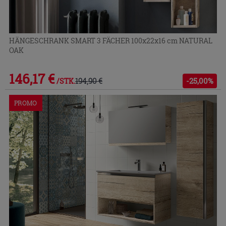
HÄNGESCHRANK SMART 3 FÄCHER 100x22x16 cm NATURAL
OAK
146,17 €
194,90 €
-25,00%
/STK.
PROMO