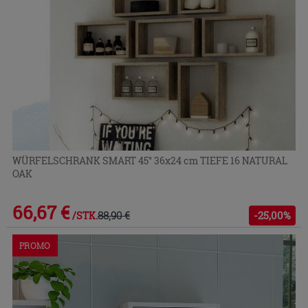
WÜRFELSCHRANK SMART 45° 36x24 cm TIEFE 16 NATURAL
OAK
66,67 €
88,90 €
-25,00%
/STK.
PROMO