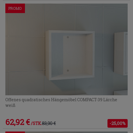
PROMO
Offenes quadratisches Hängemöbel COMPACT-39 Lärche
weiß
62,92 €
83,90 €
-25,00%
/STK.