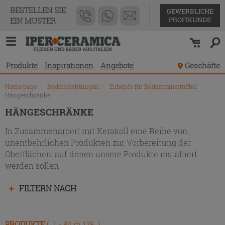
Produktverzeichnis
BESTELLEN SIE
GEWERBLICHE
PROFIKUNDE
EIN MUSTER
Produkte
Inspirationen
Angebote
Geschäfte
Home page
\
Badeinrichtungen
\
Zubehör für Badezimmermöbel
\
Hängeschränke
HÄNGESCHRÄNKE
In Zusammenarbeit mit Kerakoll eine Reihe von
unentbehrlichen Produkten zur Vorbereitung der
Oberflächen, auf denen unsere Produkte installiert
werden sollen
Drücken
FILTERN NACH
Sie
die
Eingabetaste,
PRODUKTE
( 1 - 84 di 128 )