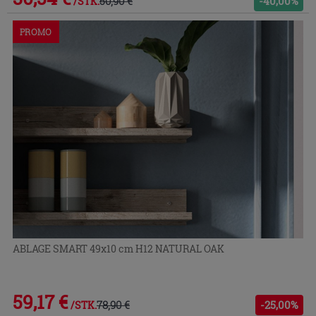
50,90 €
-40,00%
/STK.
PROMO
ABLAGE SMART 49x10 cm H12 NATURAL OAK
59,17 €
78,90 €
-25,00%
/STK.