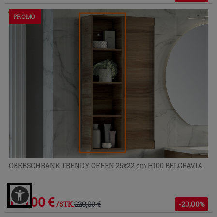
Im Geschäft oder über den Kundenservice bestellbar
PROMO
OBERSCHRANK TRENDY OFFEN 25x22 cm H100 BELGRAVIA
176,00 €
220,00 €
-20,00%
/STK.