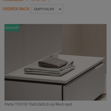
um
das
ORDNEN NACH
:
EMPFOHLEN
Menü
ein-
bzw.
AUSLAUF
auszublenden.
Platte TOUCH 70x51,5xH1,8 cm Weiß matt