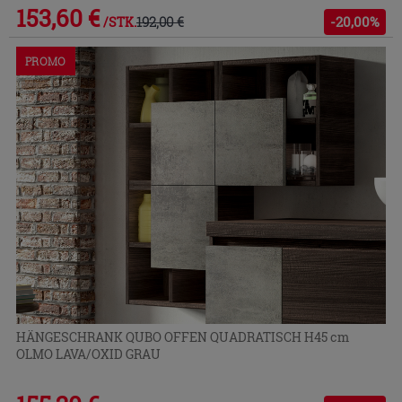
153,60 €
192,00 €
-20,00%
/STK.
PROMO
HÄNGESCHRANK QUBO OFFEN QUADRATISCH H45 cm
OLMO LAVA/OXID GRAU