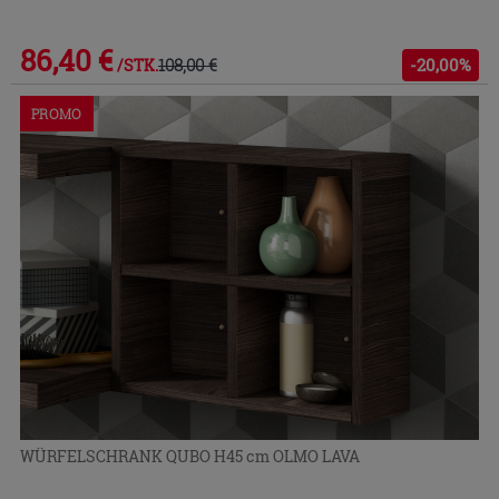
86,40 €
108,00 €
-20,00%
/STK.
PROMO
WÜRFELSCHRANK QUBO H45 cm OLMO LAVA