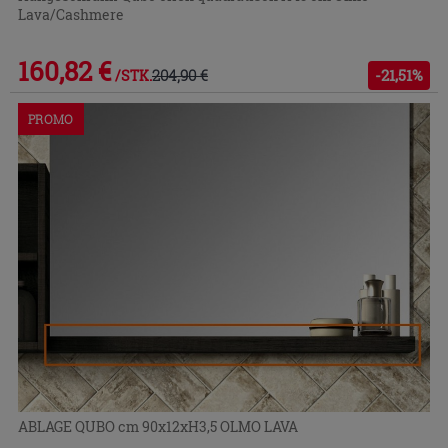
Lava/Cashmere
160,82 €
204,90 €
-21,51%
/STK.
PROMO
ABLAGE QUBO cm 90x12xH3,5 OLMO LAVA