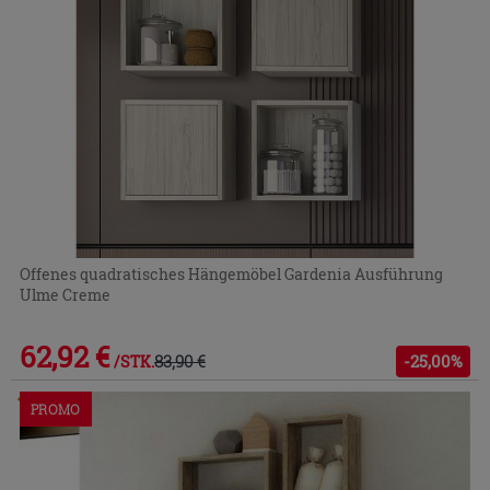
Offenes quadratisches Hängemöbel Gardenia Ausführung
Ulme Creme
62,92 €
83,90 €
-25,00%
/STK.
Im Geschäft oder über den Kundenservice bestellbar
PROMO