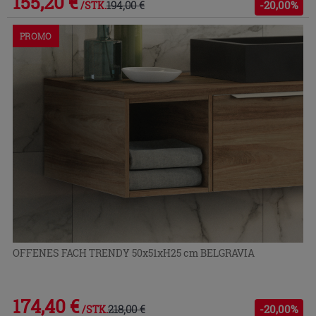
155,20 €
194,00 €
-20,00%
/STK.
PROMO
OFFENES FACH TRENDY 50x51xH25 cm BELGRAVIA
174,40 €
218,00 €
-20,00%
/STK.