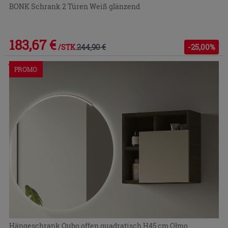
BONK Schrank 2 Türen Weiß glänzend
183,67 €
244,90 €
-25,00%
/STK.
Im Geschäft oder über den Kundenservice bestellbar
PROMO
Hängeschrank Qubo offen quadratisch H45 cm Olmo