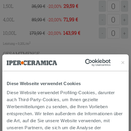
1,50L
29,59 €
36,99 €
-
+
-20,00
4,00L
71,99 €
89,99 €
-
+
-20,00
10,00L
143,99 €
179,99 €
-
+
-20,00
2
Leistung = 0,20L/m
GESAMTMENGE
ZUM EINKAUFSKORB
HINZUFÜGEN
Diese Webseite verwendet Cookies
Diese Website verwendet Profiling-Cookies, darunter
auch Third-Party-Cookies, um Ihnen gezielte
Datenblatt
Paint SoftTouch
Werbemitteilungen zu senden, die Ihren Vorlieben
Datenblatt
Paint UltraMatt
entsprechen. Wir teilen außerdem die Informationen über
Datenblatt
Smalto Universal
die Art, auf die Sie unsere Website verwenden, mit
unseren Partnern, die sich um die Analyse der