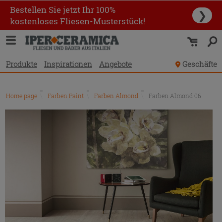
Bestellen Sie jetzt Ihr 100%
❯
kostenloses Fliesen-Musterstück!
Produkte
Inspirationen
Angebote
Geschäfte
Home page
\
Farben Paint
\
Farben Almond
\
Farben Almond 06