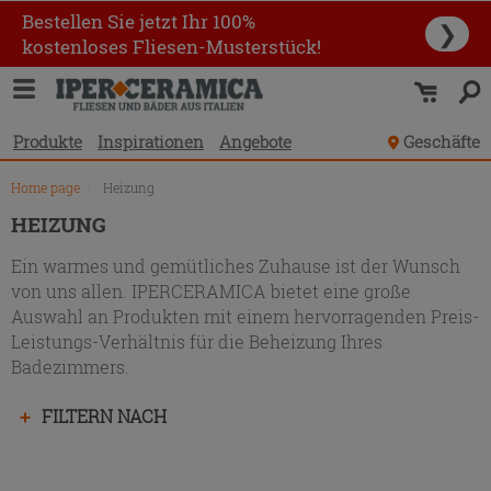
Produktverzeichnis
Bestellen Sie jetzt Ihr 100%
❯
kostenloses Fliesen-Musterstück!
Produkte
Inspirationen
Angebote
Geschäfte
Home page
\
Heizung
HEIZUNG
Ein warmes und gemütliches Zuhause ist der Wunsch
von uns allen. IPERCERAMICA bietet eine große
Auswahl an Produkten mit einem hervorragenden Preis-
Leistungs-Verhältnis für die Beheizung Ihres
Badezimmers.
Drücken
FILTERN NACH
Sie
die
Eingabetaste,