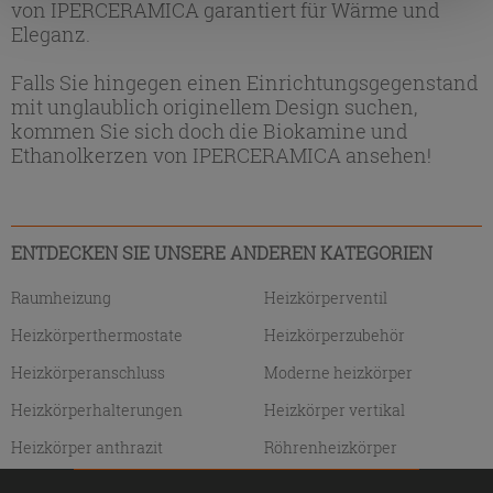
die Schaltfläche "X" klicken, können Sie das Surfen erst
von IPERCERAMICA garantiert für Wärme und
nach der Installation der technischen Cookies fortsetzen.
Eleganz.
Falls Sie hingegen einen Einrichtungsgegenstand
mit unglaublich originellem Design suchen,
kommen Sie sich doch die Biokamine und
Ethanolkerzen von IPERCERAMICA ansehen!
ENTDECKEN SIE UNSERE ANDEREN KATEGORIEN
Raumheizung
Heizkörperventil
Heizkörperthermostate
Heizkörperzubehör
Heizkörperanschluss
Moderne heizkörper
Heizkörperhalterungen
Heizkörper vertikal
Heizkörper anthrazit
Röhrenheizkörper