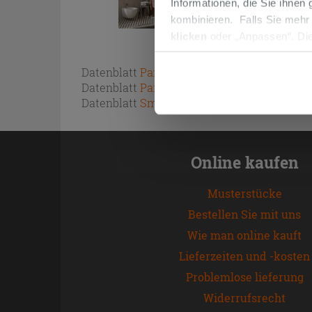
Informationen, die Sie ihnen
kombinieren. Falls Sie mehr
klicken
oder „Anpassen“. Die
werden. Wenn Sie auf die Sch
Cookies fortsetzen.
Datenblatt
Paint SoftTouch
Datenblatt
Paint UltraMatt
Datenblatt
Smalto Universal
Online kaufen
Musterstücke
Bestellen Sie mit uns
Wie man online kauft
Lieferzeiten und -kosten
Problemlose lieferung
Widerrufsrecht