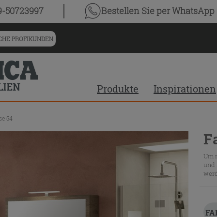
9-50723997
Bestellen Sie
per WhatsApp
HE PROFIKUNDEN
Produkte
Inspirationen
se 54
F
Um m
und 
werd