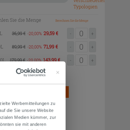
verschiedenen
Typologien
len Sie die Menge
Berechnen Sie die Menge
0L
29,59 €
36,99 €
-
+
-20,00
0L
71,99 €
89,99 €
-
+
-20,00
00L
143,99 €
179,99 €
-
+
-20,00
2
ung = 0,20L/m
SAMTMENGE
ZUM EINKAUFSKORB
HINZUFÜGEN
zielte Werbemitteilungen zu
 auf die Sie unsere Website
Sozialen Medien kümmer, zur
önnten sie mit anderen