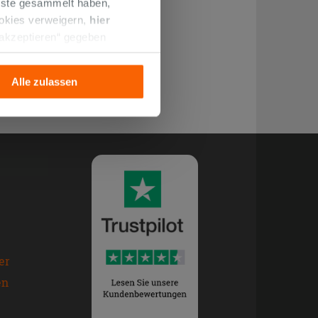
enste gesammelt haben,
ookies verweigern,
hier
 akzeptieren“ gegeben
llation der technischen
Alle zulassen
er
en