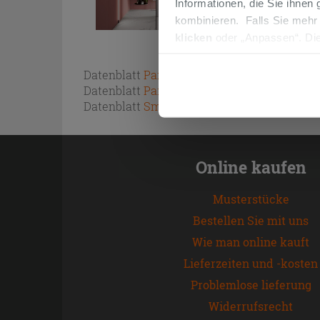
Informationen, die Sie ihnen
kombinieren. Falls Sie mehr
klicken
oder „Anpassen“. Die
werden. Wenn Sie auf die Sch
Cookies fortsetzen.
Datenblatt
Paint SoftTouch
Datenblatt
Paint UltraMatt
Datenblatt
Smalto Universal
Online kaufen
Musterstücke
Bestellen Sie mit uns
Wie man online kauft
Lieferzeiten und -kosten
Problemlose lieferung
Widerrufsrecht