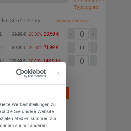
verschiedenen
Typologien
len Sie die Menge
Berechnen Sie die Menge
0L
29,59 €
36,99 €
-
+
-20,00
0L
71,99 €
89,99 €
-
+
-20,00
00L
143,99 €
179,99 €
-
+
-20,00
2
ung = 0,20L/m
SAMTMENGE
ZUM EINKAUFSKORB
HINZUFÜGEN
zielte Werbemitteilungen zu
 auf die Sie unsere Website
Sozialen Medien kümmer, zur
önnten sie mit anderen