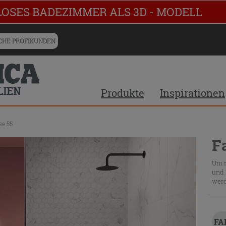
LOSES BADEZIMMER ALS 3D - MODELL
HE PROFIKUNDEN
Produkte
Inspirationen
se 55
F
Um m
und 
werd