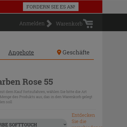
Warenkorb
FORDERN SIE ES AN!
Anmelden
Warenkorb
Angebote
Geschäfte
arben Rose 55
it dem Kauf fortzufahren, wählen Sie bitte die Art
Menge des Produkts aus, das in den Warenkorb gelegt
en soll
Entdecken
Sie die