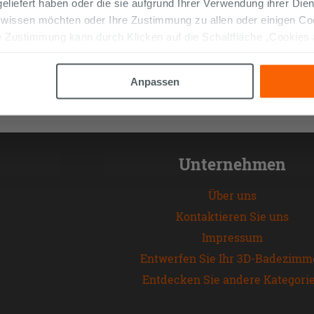
 geliefert haben oder die sie aufgrund Ihrer Verwendung ihrer Di
 wissen möchten oder Ihre Zustimmung zu allen oder einigen C
 Zustimmung kann durch Klicken auf die Schaltfläche „Cookies
altfläche "X" klicken, können Sie das Surfen erst nach der Insta
Anpassen
Unternehmen
Über uns
Kontaktieren Sie uns
Impressum
Entwerfen Sie Ihr 3D-Badezimm
Entdecken Sie andere Kategori