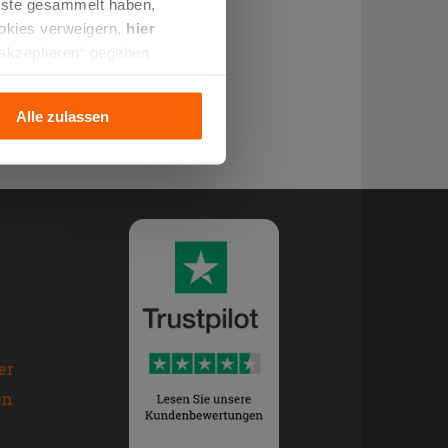
enste gesammelt haben,
ookies verweigern,
hier
 akzeptieren“ gegeben
llation der technischen
Alle zulassen
er
en