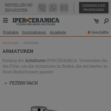
Produktverzeichnis
BESTELLEN SIE
GEWERBLICHE
PROFIKUNDE
EIN MUSTER
Produkte
Inspirationen
Angebote
Geschäfte
Home page
\
Armaturen
ARMATUREN
Katalog der
Armaturen
IPERCERAMICA. Verwenden Sie
die Filter, um die Armaturen zu finden, die am besten zu
Ihren Bedürfnissen passen!
Drücken
FILTERN NACH
Sie
die
Eingabetaste,
um
das