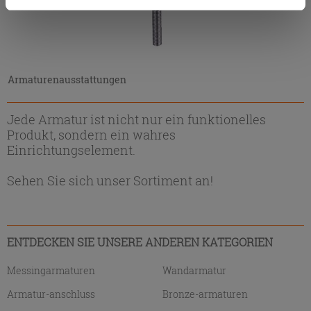
Zustimmung kann durch Klicken auf die Schaltfläche
„Cookies akzeptieren“ gegeben werden. Wenn Sie auf
die Schaltfläche "X" klicken, können Sie das Surfen erst
nach der Installation der technischen Cookies fortsetzen.
Armaturenausstattungen
Jede Armatur ist nicht nur ein funktionelles
Produkt, sondern ein wahres
Einrichtungselement.
Sehen Sie sich unser Sortiment an!
ENTDECKEN SIE UNSERE ANDEREN KATEGORIEN
Messingarmaturen
Wandarmatur
Armatur-anschluss
Bronze-armaturen