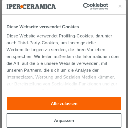
Diese Webseite verwendet Cookies
Diese Website verwendet Profiling-Cookies, darunter
auch Third-Party-Cookies, um Ihnen gezielte
Thermostatarmaturen
Werbemitteilungen zu senden, die Ihren Vorlieben
entsprechen. Wir teilen außerdem die Informationen über
die Art, auf die Sie unsere Website verwenden, mit
unseren Partnern, die sich um die Analyse der
Internetdaten, Werbung und Sozialen Medien kümmer,
zur Bereitstellung von Social-Media-Funktionen und zur
Analyse unseres Datenverkehrs. Diese könnten sie mit
anderen Informationen, die Sie ihnen geliefert haben oder
Alle zulassen
die sie aufgrund Ihrer Verwendung ihrer Dienste
gesammelt haben, kombinieren. Falls Sie mehr wissen
möchten oder Ihre Zustimmung zu allen oder einigen
Anpassen
Cookies verweigern,
hier klicken
oder „Anpassen“. Die