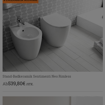
das
Menü
ein-
bzw.
auszublenden.
Stand-Badkeramik Sentimenti Neo Rimless
539,80€
Ab
/STK.