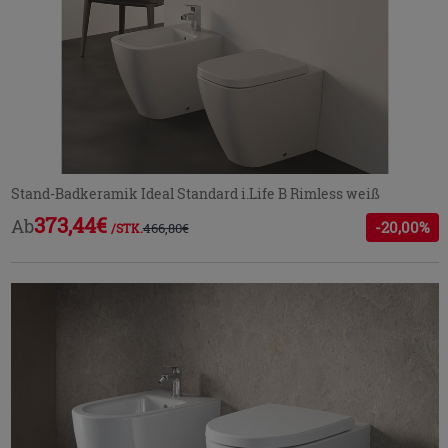
Stand-Badkeramik Ideal Standard i.Life B Rimless weiß
373,44€
Ab
-20,00%
466,80€
/STK.