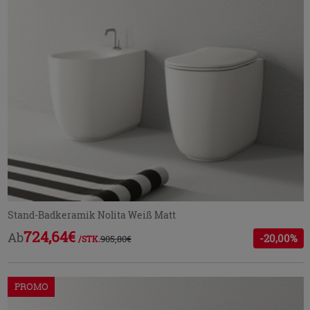
Stand-Badkeramik Nolita Weiß Matt
724,64€
Ab
-20,00%
905,80€
/STK.
PROMO