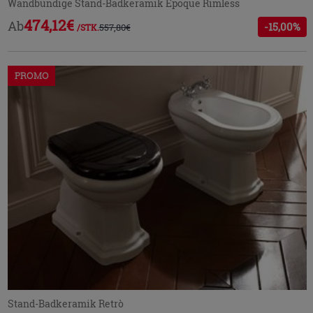
Wandbündige Stand-Badkeramik Epoque Rimless
474,12€
Ab
-15,00%
557,80€
/STK.
PROMO
Stand-Badkeramik Retrò