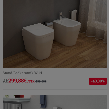
Stand-Badkeramik Wiki
299,88€
Ab
-40,00%
499,80€
/STK.