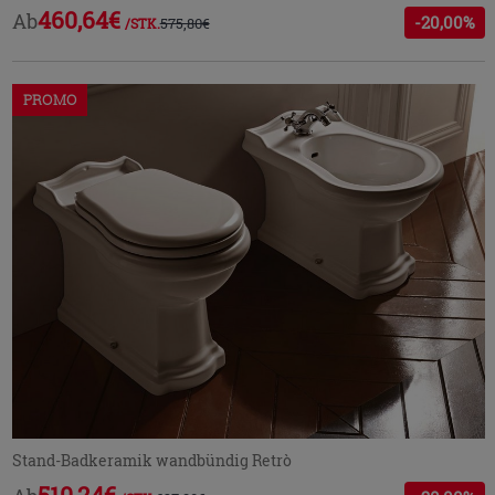
460,64€
Ab
-20,00%
575,80€
/STK.
PROMO
Stand-Badkeramik wandbündig Retrò
510,24€