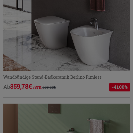
Wandbündige Stand-Badkeramik Berlino Rimless
359,78€
Ab
-41,00%
609,80€
/STK.