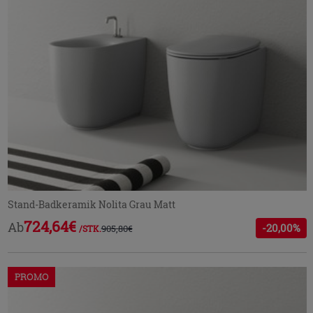
Stand-Badkeramik Nolita Grau Matt
724,64€
Ab
-20,00%
905,80€
/STK.
PROMO