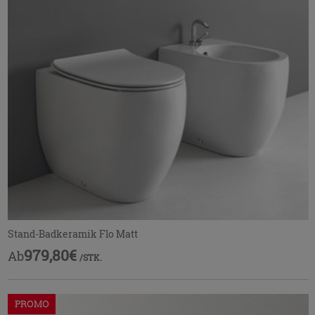
Stand-Badkeramik Flo Matt
979,80€
Ab
/STK.
PROMO