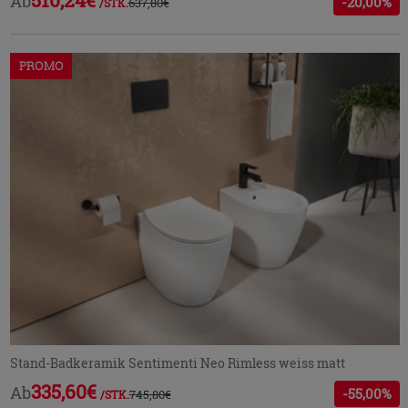
Ab
-20,00%
637,80€
/STK.
PROMO
Stand-Badkeramik Sentimenti Neo Rimless weiss matt
335,60€
Ab
-55,00%
745,80€
/STK.