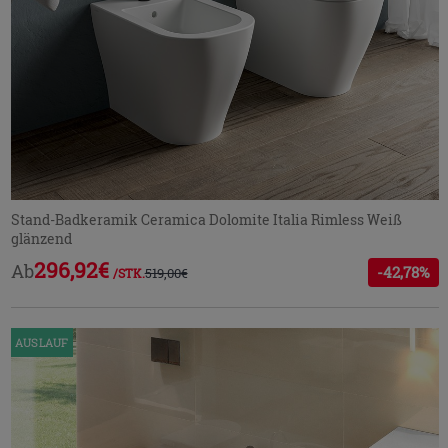
Stand-Badkeramik Ceramica Dolomite Italia Rimless Weiß
glänzend
296,92€
Ab
-42,78%
519,00€
/STK.
AUSLAUF