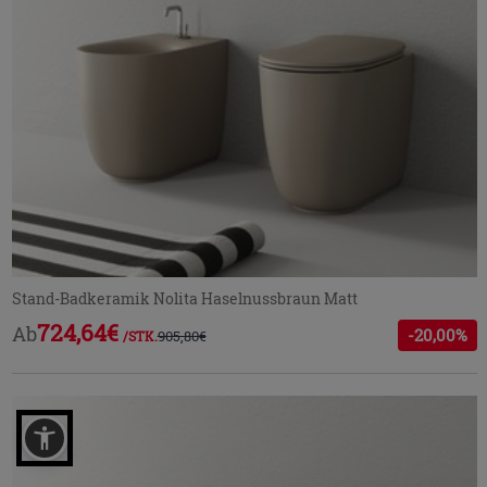
Stand-Badkeramik Nolita Haselnussbraun Matt
724,64€
Ab
-20,00%
905,80€
/STK.