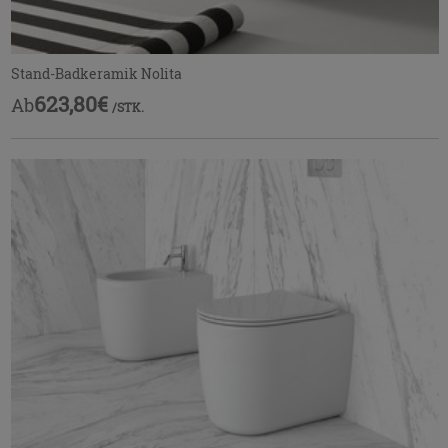
Stand-Badkeramik Nolita
623,80€
Ab
/STK.