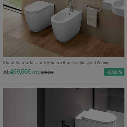
Stand-Sanitärkeramik Monero Rimless glänzend Weiss
469,56€
Ab
-30,00%
670,80€
/STK.