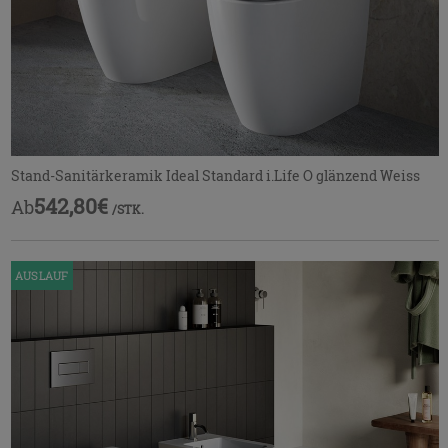
Stand-Sanitärkeramik Ideal Standard i.Life O glänzend Weiss
542,80€
Ab
/STK.
AUSLAUF