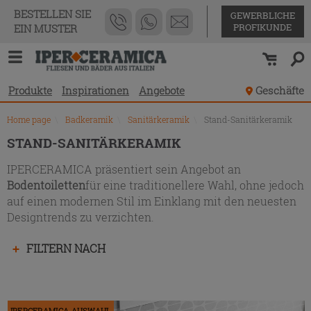
Produktverzeichnis
BESTELLEN SIE
GEWERBLICHE
PROFIKUNDE
EIN MUSTER
Produkte
Inspirationen
Angebote
Geschäfte
Home page
\
Badkeramik
\
Sanitärkeramik
\
Stand-Sanitärkeramik
STAND-SANITÄRKERAMIK
IPERCERAMICA präsentiert sein Angebot an
Bodentoiletten
für eine traditionellere Wahl, ohne jedoch
auf einen modernen Stil im Einklang mit den neuesten
Designtrends zu verzichten.
Drücken
FILTERN NACH
Sie
die
Eingabetaste,
um
IPERCERAMICA AUSWAHL