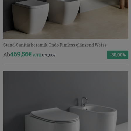
Stand-Sanitärkeramik Ondo Rimless glänzend Weiss
469,56€
Ab
-30,00%
670,80€
/STK.