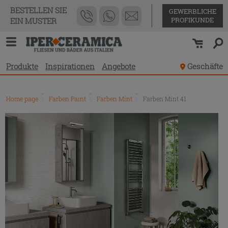
BESTELLEN SIE
GEWERBLICHE
PROFIKUNDE
EIN MUSTER
Produkte
Inspirationen
Angebote
Geschäfte
Home page
\
Farben Paint
\
Farben Mint
\
Farben Mint 41