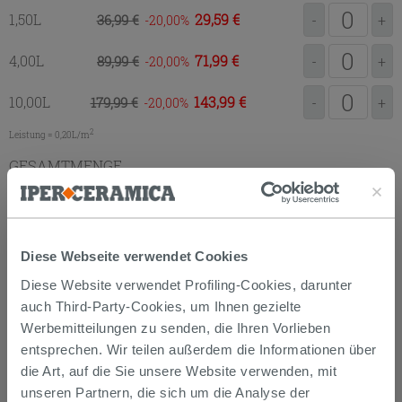
1,50L
29,59 €
36,99 €
-
+
-20,00
4,00L
71,99 €
89,99 €
-
+
-20,00
10,00L
143,99 €
179,99 €
-
+
-20,00
2
Leistung = 0,20L/m
GESAMTMENGE
ZUM EINKAUFSKORB
HINZUFÜGEN
Diese Webseite verwendet Cookies
Diese Website verwendet Profiling-Cookies, darunter
auch Third-Party-Cookies, um Ihnen gezielte
Datenblatt
Paint SoftTouch
Werbemitteilungen zu senden, die Ihren Vorlieben
Datenblatt
Paint UltraMatt
entsprechen. Wir teilen außerdem die Informationen über
Datenblatt
Smalto Universal
die Art, auf die Sie unsere Website verwenden, mit
unseren Partnern, die sich um die Analyse der