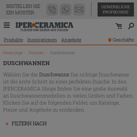
Produktverzeichnis
BESTELLEN SIE
GEWERBLICHE
PROFIKUNDE
EIN MUSTER
Produkte
Inspirationen
Angebote
Geschäfte
Home page
\
Duschen
\
Duschwannen
DUSCHWANNEN
Wählen Sie die
Duschwanne
Die richtige Duschwanne
ist der erste Schritt zu einer perfekten Dusche: In den
IPERCERAMICA Shops finden Sie eine große Auswahl
an Duschwannenmodellen in vielen Größen und Farben.
Klicken Sie auf die folgenden Felder, um Kataloge,
Preise und Angebote zu entdecken.
Drücken
FILTERN NACH
Sie
die