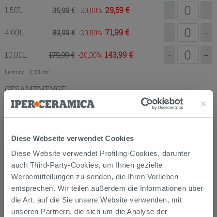
1,50L
29,59 €
36,99 €
-
+
-20,00
4,00L
71,99 €
89,99 €
-
+
-20,00
10,00L
143,99 €
179,99 €
-
+
-20,00
2
Leistung = 0,20L/m
GESAMTMENGE
ZUM EINKAUFSKORB
HINZUFÜGEN
Diese Webseite verwendet Cookies
Diese Website verwendet Profiling-Cookies, darunter
auch Third-Party-Cookies, um Ihnen gezielte
Datenblatt
Paint SoftTouch
Werbemitteilungen zu senden, die Ihren Vorlieben
Datenblatt
Paint UltraMatt
entsprechen. Wir teilen außerdem die Informationen über
Datenblatt
Smalto Universal
die Art, auf die Sie unsere Website verwenden, mit
unseren Partnern, die sich um die Analyse der