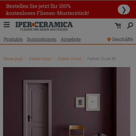
Bestellen Sie jetzt Ihr 100%
❯
kostenloses Fliesen-Musterstück!
Produkte
Inspirationen
Angebote
Geschäfte
Home page
\
Farben Paint
\
Farben Violet
\
Farben Violet 59