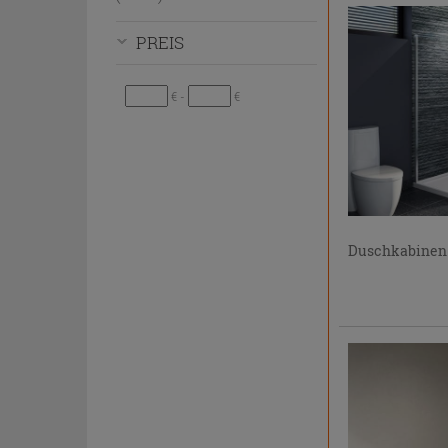
bzw.
auszublenden.
PREIS
€ -
€
Duschkabinen