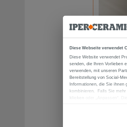
Duschsysteme
Diese Webseite verwendet 
Diese Website verwendet Prof
senden, die Ihren Vorlieben 
verwenden, mit unseren Part
Bereitstellung von Social-M
Die verchrom
Informationen, die Sie ihnen
erhältlichen
kombinieren. Falls Sie mehr
erfüllen, so
klicken
oder „Anpassen“. Die
Die perfekte
werden. Wenn Sie auf die Sch
verschieden
Cookies fortsetzen.