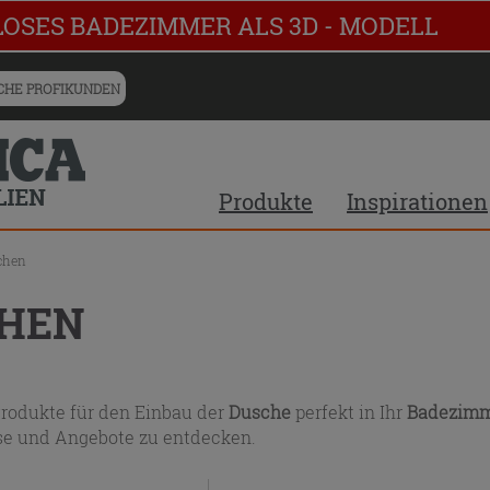
chnis
LOSES BADEZIMMER ALS 3D - MODELL
HE PROFIKUNDEN
Produkte
Inspirationen
chen
HEN
Produkte für den Einbau der
Dusche
perfekt in Ihr
Badezim
ise und Angebote zu entdecken.