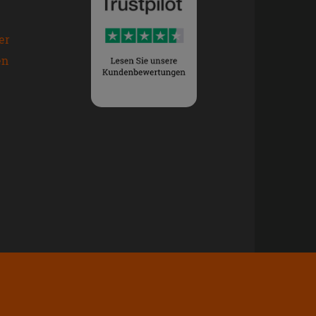
er
en