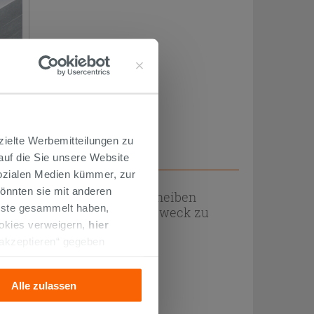
zielte Werbemitteilungen zu
 auf die Sie unsere Website
Sozialen Medien kümmer, zur
önnten sie mit anderen
en und bearbeiteten Glasscheiben
enste gesammelt haben,
erbar, um nicht nur ihren Zweck zu
ookies verweigern,
hier
 akzeptieren“ gegeben
ngen erhältlichen und in
llation der technischen
Alle zulassen