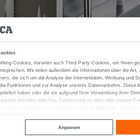
 & Duschbrausen
Duschausstattung
Cookies
iling-Cookies, darunter auch Third-Party-Cookies, um Ihnen ge
entsprechen. Wir teilen außerdem die Informationen über die Art,
nern, die sich um die Analyse der Internetdaten, Werbung und 
edia-Funktionen und zur Analyse unseres Datenverkehrs. Diese k
t oder weiß oder schwarz mit mehr oder wenig dick
 geliefert haben oder die sie aufgrund Ihrer Verwendung ihrer Di
 Duschkabinen sind in zahlreichen Ausführungen lief
 wissen möchten oder Ihre Zustimmung zu allen oder einigen C
ndern auch den Geschmack des Käufers.
 Zustimmung kann durch Klicken auf die Schaltfläche „Cookies
 Ergänzung dafür sind die in verschiedenen Abmessu
altfläche "X" klicken, können Sie das Surfen erst nach der Insta
en Materialien gefertigten Duschwannen.
Anpassen