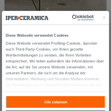
Mosaik Touchstone Grey 30x30 aus Feinsteinzeug Schiefer-
Diese Webseite verwendet Cookies
Steinoptik Grau
Diese Website verwendet Profiling-Cookies, darunter
auch Third-Party-Cookies, um Ihnen gezielte
9,59 €
11,99 €
-20,01%
/STK.
Werbemitteilungen zu senden, die Ihren Vorlieben
entsprechen. Wir teilen außerdem die Informationen über
die Art, auf die Sie unsere Website verwenden, mit
unseren Partnern, die sich um die Analyse der
Internetdaten, Werbung und Sozialen Medien kümmer,
zur Bereitstellung von Social-Media-Funktionen und zur
Analyse unseres Datenverkehrs. Diese könnten sie mit
anderen Informationen, die Sie ihnen geliefert haben oder
Alle zulassen
die sie aufgrund Ihrer Verwendung ihrer Dienste
gesammelt haben, kombinieren. Falls Sie mehr wissen