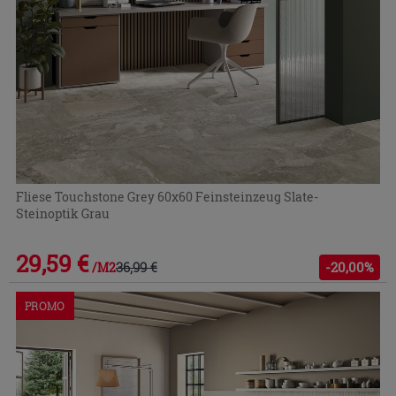
Fliese Touchstone Grey 60x60 Feinsteinzeug Slate-
Steinoptik Grau
29,59 €
36,99 €
-20,00%
/M2
PROMO