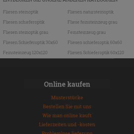
Fliesen steinoptik
Fliesen natursteinoptik
Fliesen schieferoptik
Fliese feinsteinzeug grau
Fliesen steinoptik grau
Feinsteinzeug grau
Fliesen Schieferoptik 30x60
Fliesen schieferoptik 60x60
Feinsteinzeug 120x120
Fliesen Schieferoptik 60x120
Online kaufen
Musterstücke
Bestellen Sie mit uns
Wie man online kauft
Lieferzeiten und -kosten
Problemlose lieferung