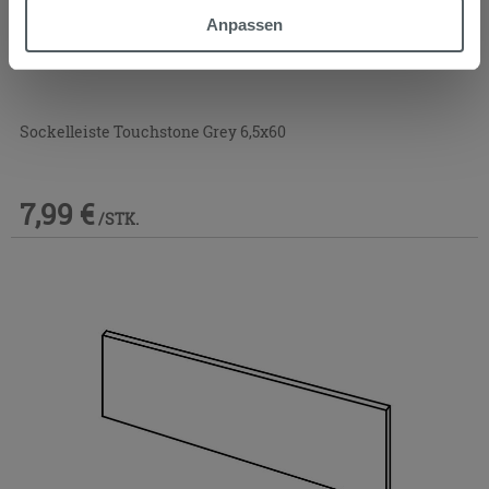
möchten oder Ihre Zustimmung zu allen oder einigen
Anpassen
Cookies verweigern,
hier klicken
oder „Anpassen“. Die
Zustimmung kann durch Klicken auf die Schaltfläche
„Cookies akzeptieren“ gegeben werden. Wenn Sie auf
die Schaltfläche "X" klicken, können Sie das Surfen erst
Sockelleiste Touchstone Grey 6,5x60
nach der Installation der technischen Cookies fortsetzen.
7,99 €
/STK.