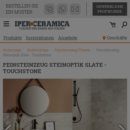
Produktverzeichnis
BESTELLEN SIE
GEWERBLICHE
PROFIKUNDE
EIN MUSTER
Produkte
Inspirationen
Angebote
Geschäfte
Home page
\
Bodenbeläge
\
Feinsteinzeug Fliesen
\
Feinsteinzeug
Steinoptik Slate - Touchstone
FEINSTEINZEUG STEINOPTIK SLATE -
TOUCHSTONE