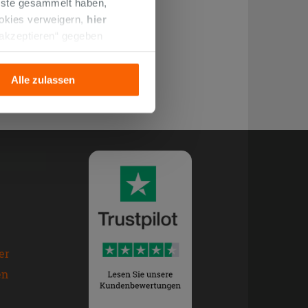
enste gesammelt haben,
ookies verweigern,
hier
 akzeptieren“ gegeben
llation der technischen
Alle zulassen
er
en