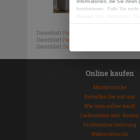
Informationen, die Sie ihnen
kombinieren. Falls Sie mehr
klicken
oder „Anpassen“. Die
werden. Wenn Sie auf die Sch
Cookies fortsetzen.
Datenblatt
Paint SoftTouch
Datenblatt
Paint UltraMatt
Datenblatt
Smalto Universal
Online kaufen
Musterstücke
Bestellen Sie mit uns
Wie man online kauft
Lieferzeiten und -kosten
Problemlose lieferung
Widerrufsrecht