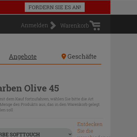
Warenkorb
FORDERN SIE ES AN!
Anmelden
Warenkorb
Angebote
Geschäfte
arben Olive 45
it dem Kauf fortzufahren, wählen Sie bitte die Art
Menge des Produkts aus, das in den Warenkorb gelegt
en soll
Entdecken
Sie die