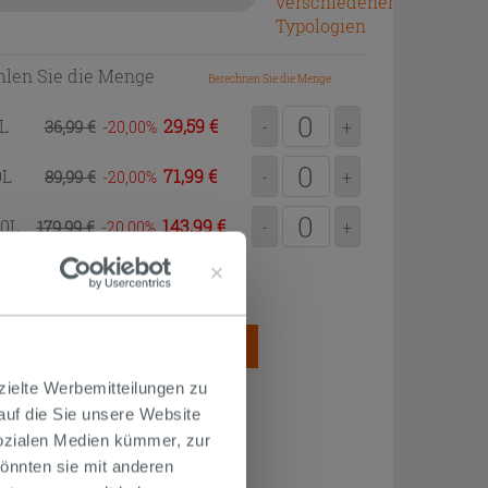
verschiedenen
Typologien
len Sie die Menge
Berechnen Sie die Menge
0L
29,59 €
36,99 €
-
+
-20,00
0L
71,99 €
89,99 €
-
+
-20,00
00L
143,99 €
179,99 €
-
+
-20,00
2
ung = 0,20L/m
SAMTMENGE
ZUM EINKAUFSKORB
HINZUFÜGEN
zielte Werbemitteilungen zu
 auf die Sie unsere Website
Sozialen Medien kümmer, zur
önnten sie mit anderen