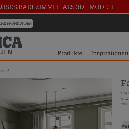
LOSES BADEZIMMER ALS 3D - MODELL
HE PROFIKUNDEN
Produkte
Inspirationen
ive 45
F
Um m
und 
werd