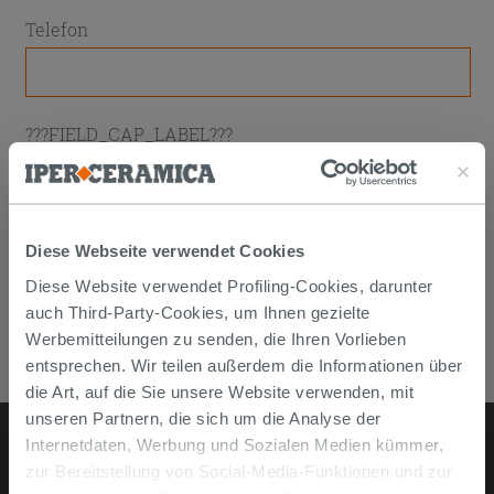
Telefon
???FIELD_CAP_LABEL???
Diese Webseite verwendet Cookies
Ich habe die
Informationen zum Datenschutz
gelesen
Diese Website verwendet Profiling-Cookies, darunter
auch Third-Party-Cookies, um Ihnen gezielte
Werbemitteilungen zu senden, die Ihren Vorlieben
FORMULAR ABSENDEN
entsprechen. Wir teilen außerdem die Informationen über
die Art, auf die Sie unsere Website verwenden, mit
unseren Partnern, die sich um die Analyse der
Internetdaten, Werbung und Sozialen Medien kümmer,
zur Bereitstellung von Social-Media-Funktionen und zur