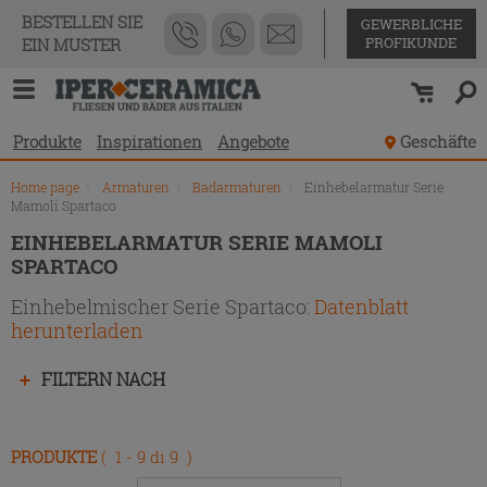
Produktverzeichnis
BESTELLEN SIE
GEWERBLICHE
PROFIKUNDE
EIN MUSTER
Produkte
Inspirationen
Angebote
Geschäfte
Home page
\
Armaturen
\
Badarmaturen
\
Einhebelarmatur Serie
Mamoli Spartaco
EINHEBELARMATUR SERIE MAMOLI
SPARTACO
Einhebelmischer Serie Spartaco:
Datenblatt
herunterladen
Drücken
FILTERN NACH
Sie
die
Eingabetaste,
PRODUKTE
( 1 - 9 di 9 )
um