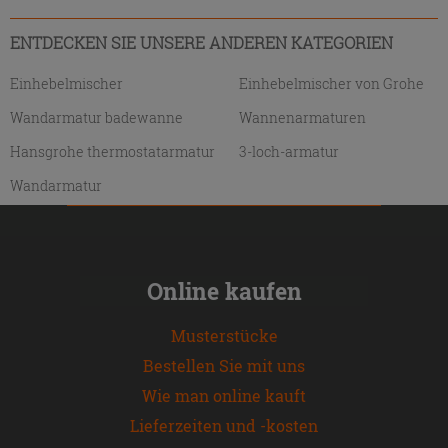
ENTDECKEN SIE UNSERE ANDEREN KATEGORIEN
Einhebelmischer
Einhebelmischer von Grohe
Wandarmatur badewanne
Wannenarmaturen
Hansgrohe thermostatarmatur
3-loch-armatur
Wandarmatur
Online kaufen
Musterstücke
Bestellen Sie mit uns
Wie man online kauft
Lieferzeiten und -kosten