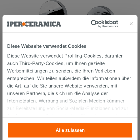
Diese Webseite verwendet Cookies
Diese Website verwendet Profiling-Cookies, darunter
auch Third-Party-Cookies, um Ihnen gezielte
Werbemitteilungen zu senden, die Ihren Vorlieben
entsprechen. Wir teilen außerdem die Informationen über
die Art, auf die Sie unsere Website verwenden, mit
Mischer Waschtisharmatur Unterputz Mamoli Spartaco
unseren Partnern, die sich um die Analyse der
Chrom
Internetdaten, Werbung und Sozialen Medien kümmer,
zur Bereitstellung von Social-Media-Funktionen und zur
123,12 €
153,90 €
-20,00%
/STK.
Analyse unseres Datenverkehrs. Diese könnten sie mit
anderen Informationen, die Sie ihnen geliefert haben oder
Im Geschäft oder über den Kundenservice bestellbar
PROMO
Alle zulassen
die sie aufgrund Ihrer Verwendung ihrer Dienste
gesammelt haben, kombinieren. Falls Sie mehr wissen