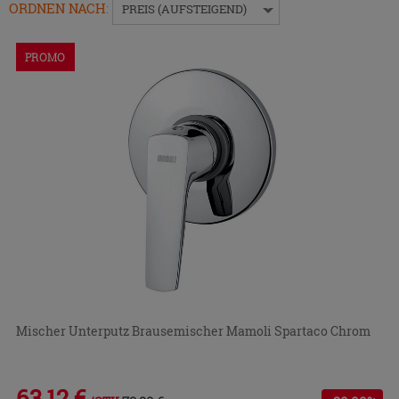
das
ORDNEN NACH
:
PREIS (AUFSTEIGEND)
Menü
ein-
PROMO
bzw.
auszublenden.
Mischer Unterputz Brausemischer Mamoli Spartaco Chrom
63,12 €