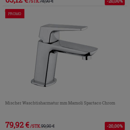
78,90 €
-20,00%
/STK.
Im Geschäft oder über den Kundenservice bestellbar
PROMO
Mischer Waschtisharmatur mm Mamoli Spartaco Chrom
79,92 €
99,90 €
-20,00%
/STK.