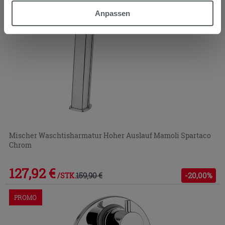
möchten oder Ihre Zustimmung zu allen oder einigen
Anpassen
Cookies verweigern,
hier klicken
oder „Anpassen“. Die
Zustimmung kann durch Klicken auf die Schaltfläche
„Cookies akzeptieren“ gegeben werden. Wenn Sie auf
die Schaltfläche "X" klicken, können Sie das Surfen erst
nach der Installation der technischen Cookies fortsetzen.
Mischer Waschtisharmatur Hoher Auslauf Mamoli Spartaco
Chrom
127,92 €
159,90 €
-20,00%
/STK.
PROMO