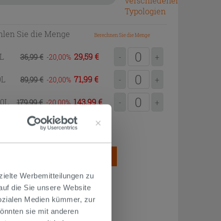
verschiedenen
Typologien
len Sie die Menge
Berechnen Sie die Menge
0L
29,59 €
36,99 €
-
+
-20,00
0L
71,99 €
89,99 €
-
+
-20,00
00L
143,99 €
179,99 €
-
+
-20,00
2
ung = 0,20L/m
SAMTMENGE
ZUM EINKAUFSKORB
HINZUFÜGEN
zielte Werbemitteilungen zu
 auf die Sie unsere Website
Sozialen Medien kümmer, zur
önnten sie mit anderen