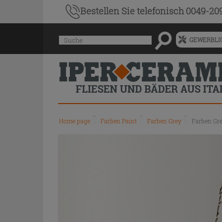
Bestellen Sie
telefonisch 0049-20
Menü
Suche
GEWERBLIC
für
vorgeschlagenen
Siteinhalt
und
Suchprotokoll
Home page
\
Farben Paint
\
Farben Grey
\
Farben Gr