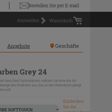
Warenkorb
Bestellen Sie
per E-mail
Anmelden
Warenkorb
Angebote
Geschäfte
arben Grey 24
it dem Kauf fortzufahren, wählen Sie bitte die Art
Menge des Produkts aus, das in den Warenkorb gelegt
en soll
Entdecken
Sie die