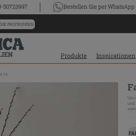
9-50723997
Bestellen Sie
per WhatsApp
HE PROFIKUNDEN
Produkte
Inspirationen
ey 24
F
Um m
und 
werd