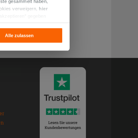
enste gesammelt haben,
ookies verweigern,
hier
 akzeptieren“ gegeben
llation der technischen
Alle zulassen
er
en