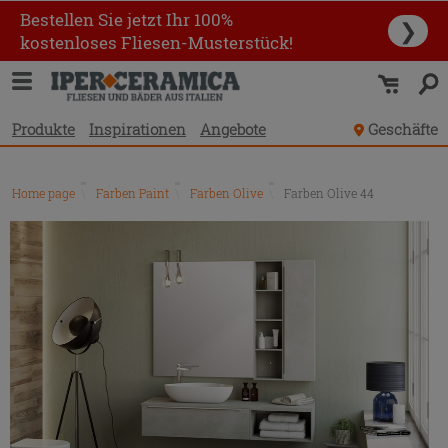
Bestellen Sie jetzt Ihr 100%
❯
kostenloses Fliesen-Musterstück!
Produkte
Inspirationen
Angebote
Geschäfte
Home page
\
Farben Paint
\
Farben Olive
\
Farben Olive 44