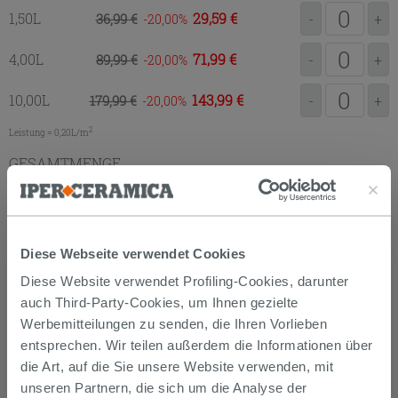
1,50L
29,59 €
36,99 €
-
+
-20,00
4,00L
71,99 €
89,99 €
-
+
-20,00
10,00L
143,99 €
179,99 €
-
+
-20,00
2
Leistung = 0,20L/m
GESAMTMENGE
ZUM EINKAUFSKORB
HINZUFÜGEN
Diese Webseite verwendet Cookies
Diese Website verwendet Profiling-Cookies, darunter
auch Third-Party-Cookies, um Ihnen gezielte
Datenblatt
Paint SoftTouch
Werbemitteilungen zu senden, die Ihren Vorlieben
Datenblatt
Paint UltraMatt
entsprechen. Wir teilen außerdem die Informationen über
Datenblatt
Smalto Universal
die Art, auf die Sie unsere Website verwenden, mit
unseren Partnern, die sich um die Analyse der