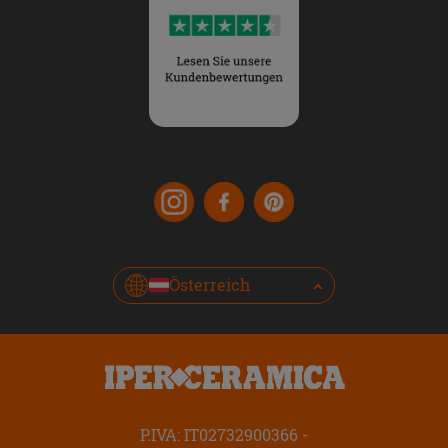
Österreich
P.IVA: IT02732900366