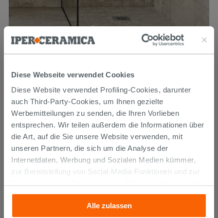
Diese Webseite verwendet Cookies
Mosaik Touchstone Grey 30x30 aus Feinsteinzeug Schiefer-
Steinoptik Grau
Diese Website verwendet Profiling-Cookies, darunter
auch Third-Party-Cookies, um Ihnen gezielte
9,59 €
Werbemitteilungen zu senden, die Ihren Vorlieben
11,99 €
-20,01%
/STK.
entsprechen. Wir teilen außerdem die Informationen über
die Art, auf die Sie unsere Website verwenden, mit
unseren Partnern, die sich um die Analyse der
Internetdaten, Werbung und Sozialen Medien kümmer,
zur Bereitstellung von Social-Media-Funktionen und zur
Analyse unseres Datenverkehrs. Diese könnten sie mit
anderen Informationen, die Sie ihnen geliefert haben oder
Alle zulassen
die sie aufgrund Ihrer Verwendung ihrer Dienste