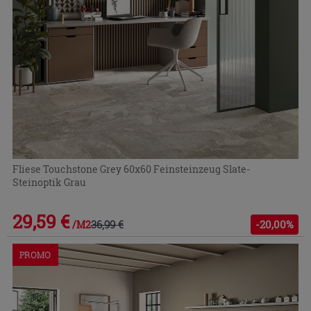
Fliese Touchstone Grey 60x60 Feinsteinzeug Slate-
Steinoptik Grau
29,59 €
36,99 €
-20,00%
/M2
PROMO