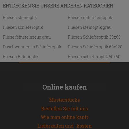
ENTDECKEN SIE UNSERE ANDEREN KATEGORIEN
Fliesen steinoptik
Fliesen natursteinoptik
Fliesen schieferoptik
Fliesen steinoptik grau
Fliese feinsteinzeug grau
Fliesen Schieferoptik 30x60
Duschwannen in Schieferoptik
Fliesen Schieferoptik 60x120
Fliesen Betonoptik
Fliesen schieferoptik 60x60
Online kaufen
Musterstücke
Bestellen Sie mit uns
Wie man online kauft
Lieferzeiten und -kosten