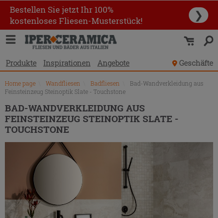
Produktverzeichnis
Bestellen Sie jetzt Ihr 100%
❯
kostenloses Fliesen-Musterstück!
Produkte
Inspirationen
Angebote
Geschäfte
Home page
\
Wandfliesen
\
Badfliesen
\
Bad-Wandverkleidung aus
Feinsteinzeug Steinoptik Slate - Touchstone
BAD-WANDVERKLEIDUNG AUS
FEINSTEINZEUG STEINOPTIK SLATE -
TOUCHSTONE