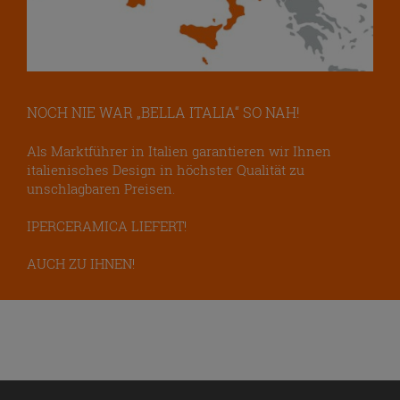
NOCH NIE WAR „BELLA ITALIA“ SO NAH!
Als Marktführer in Italien garantieren wir Ihnen
italienisches Design in höchster Qualität zu
unschlagbaren Preisen.
IPERCERAMICA LIEFERT!
AUCH ZU IHNEN!