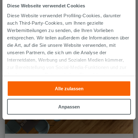
Diese Webseite verwendet Cookies
Diese Website verwendet Profiling-Cookies, darunter
auch Third-Party-Cookies, um Ihnen gezielte
Werbemitteilungen zu senden, die Ihren Vorlieben
entsprechen. Wir teilen außerdem die Informationen über
die Art, auf die Sie unsere Website verwenden, mit
DEKORATIVE WANDPANEELE 3D
unseren Partnern, die sich um die Analyse der
Eine atemberaubende Wandverkleidung in 3D Optik
Internetdaten, Werbung und Sozialen Medien kümmer,
und modernstem Design.
zur Bereitstellung von Social-Media-Funktionen und zur
Analyse unseres Datenverkehrs. Diese könnten sie mit
anderen Informationen, die Sie ihnen geliefert haben oder
Alle zulassen
die sie aufgrund Ihrer Verwendung ihrer Dienste
gesammelt haben, kombinieren. Falls Sie mehr wissen
möchten oder Ihre Zustimmung zu allen oder einigen
Anpassen
Cookies verweigern,
hier klicken
oder „Anpassen“. Die
Zustimmung kann durch Klicken auf die Schaltfläche
„Cookies akzeptieren“ gegeben werden. Wenn Sie auf
die Schaltfläche "X" klicken, können Sie das Surfen erst