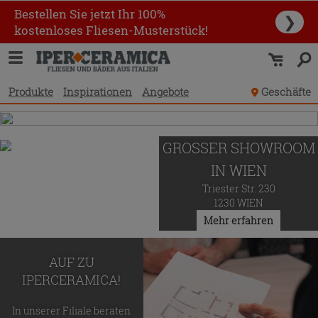
Bestellen Sie jetzt Ihr 100%
❯
kostenloses Fliesen-Musterstück!
Produkte
Inspirationen
Angebote
Geschäfte
GROSSER SHOWROOM
IN WIEN
Triester Str. 230
1230 WIEN
Mehr erfahren
AUF ZU
IPERCERAMICA!
In unserer Filiale beraten