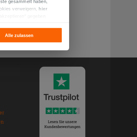
enste gesammelt haben,
ookies verweigern,
hier
 akzeptieren“ gegeben
llation der technischen
Alle zulassen
er
en