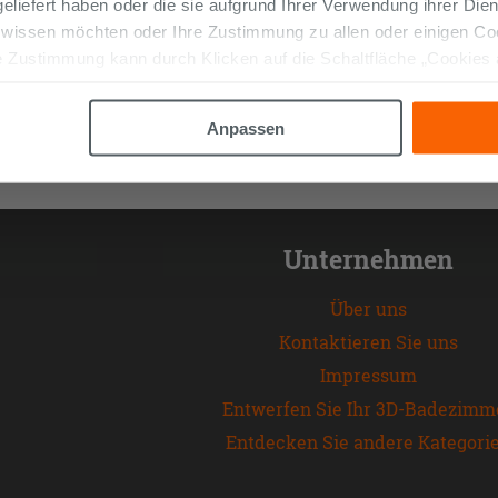
 geliefert haben oder die sie aufgrund Ihrer Verwendung ihrer Di
 wissen möchten oder Ihre Zustimmung zu allen oder einigen C
 Zustimmung kann durch Klicken auf die Schaltfläche „Cookies
altfläche "X" klicken, können Sie das Surfen erst nach der Insta
Anpassen
Unternehmen
Über uns
Kontaktieren Sie uns
Impressum
Entwerfen Sie Ihr 3D-Badezimm
Entdecken Sie andere Kategori