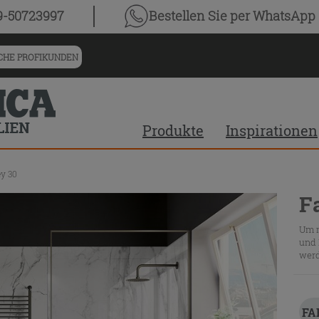
9-50723997
Bestellen Sie
per WhatsApp
HE PROFIKUNDEN
Produkte
Inspirationen
y 30
F
Um m
und 
werd