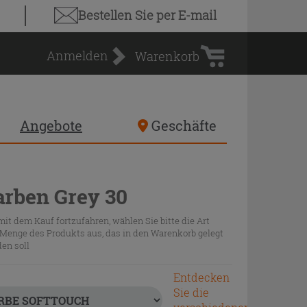
Warenkorb
Bestellen Sie
per E-mail
Anmelden
Warenkorb
Angebote
Geschäfte
arben Grey 30
it dem Kauf fortzufahren, wählen Sie bitte die Art
Menge des Produkts aus, das in den Warenkorb gelegt
en soll
Entdecken
Sie die