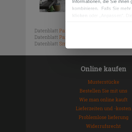
Informationen, die Sie ihnen
kombinieren. Falls Sie mehr
klicken
oder „Anpassen“. Die
werden. Wenn Sie auf die Sch
Cookies fortsetzen.
Datenblatt
Paint SoftTouch
Datenblatt
Paint UltraMatt
Datenblatt
Smalto Universal
Online kaufen
Musterstücke
Bestellen Sie mit uns
Wie man online kauft
Lieferzeiten und -kosten
Problemlose lieferung
Widerrufsrecht