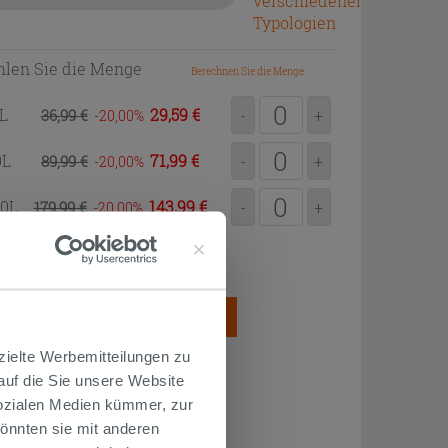
verschiedenen
Typologien
len Sie die Menge
Berechnen Sie die Menge
0L
29,59 €
36,99 €
-
+
-20,00
0L
71,99 €
89,99 €
-
+
-20,00
00L
143,99 €
179,99 €
-
+
-20,00
2
ung = 0,20L/m
SAMTMENGE
ZUM EINKAUFSKORB
HINZUFÜGEN
zielte Werbemitteilungen zu
 auf die Sie unsere Website
Sozialen Medien kümmer, zur
önnten sie mit anderen