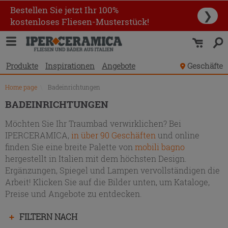
Produktverzeichnis
Bestellen Sie jetzt Ihr 100%
❯
kostenloses Fliesen-Musterstück!
Produkte
Inspirationen
Angebote
Geschäfte
Home page
\
Badeinrichtungen
BADEINRICHTUNGEN
Möchten Sie Ihr Traumbad verwirklichen? Bei
IPERCERAMICA,
in über 90 Geschäften
und online
finden Sie eine breite Palette von
mobili bagno
hergestellt in Italien mit dem höchsten Design.
Ergänzungen, Spiegel und Lampen vervollständigen die
Arbeit! Klicken Sie auf die Bilder unten, um Kataloge,
Preise und Angebote zu entdecken.
Drücken
FILTERN NACH
Sie