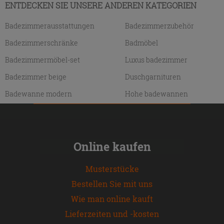
ENTDECKEN SIE UNSERE ANDEREN KATEGORIEN
Badezimmerausstattungen
Badezimmerzubehör
Badezimmerschränke
Badmöbel
Badezimmermöbel-set
Luxus badezimmer
Badezimmer beige
Duschgarnituren
Badewanne modern
Hohe badewannen
Online kaufen
Musterstücke
Bestellen Sie mit uns
Wie man online kauft
Lieferzeiten und -kosten