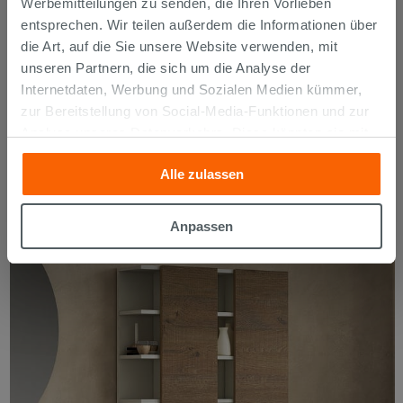
Werbemitteilungen zu senden, die Ihren Vorlieben
entsprechen. Wir teilen außerdem die Informationen über
die Art, auf die Sie unsere Website verwenden, mit
unseren Partnern, die sich um die Analyse der
Internetdaten, Werbung und Sozialen Medien kümmer,
zur Bereitstellung von Social-Media-Funktionen und zur
Analyse unseres Datenverkehrs. Diese könnten sie mit
anderen Informationen, die Sie ihnen geliefert haben oder
Alle zulassen
die sie aufgrund Ihrer Verwendung ihrer Dienste
gesammelt haben, kombinieren. Falls Sie mehr wissen
Lampen
möchten oder Ihre Zustimmung zu allen oder einigen
Anpassen
Cookies verweigern,
hier klicken
oder „Anpassen“. Die
Zustimmung kann durch Klicken auf die Schaltfläche
„Cookies akzeptieren“ gegeben werden. Wenn Sie auf
die Schaltfläche "X" klicken, können Sie das Surfen erst
nach der Installation der technischen Cookies fortsetzen.