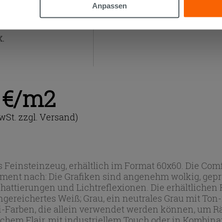
Anpassen
K.
9 €/m2
wSt. zzgl. Versand)
s Feinsteinzeug, erhältlich im Format 60x60. Die Comf
ment nach: Die Grafiken sind angenehm wolkig, geprä
hattierungen und Lichtreflexionen. Die erhältlichen 
gereichertes Weiß; Grau, ein neutrales Grau mit Ton
-Farben, die allein verwendet werden können, um R
chem Flair, mit industriellem Touch oder in Kombina