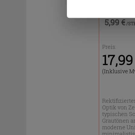
5,99 €
/ST
Preis:
17,9
(Inklusive M
Rektifizierte
Optik von Ze
typischen Sc
Grautönen an
moderne Uni
minimalistis