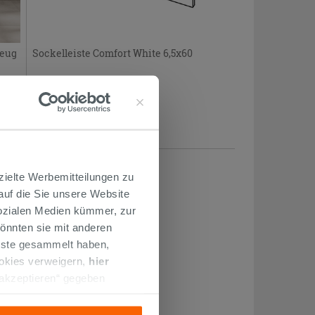
zeug
Sockelleiste Comfort White 6,5x60
5,99 €
/STK.
zielte Werbemitteilungen zu
 auf die Sie unsere Website
Sozialen Medien kümmer, zur
önnten sie mit anderen
enste gesammelt haben,
ookies verweigern,
hier
 akzeptieren“ gegeben
llation der technischen