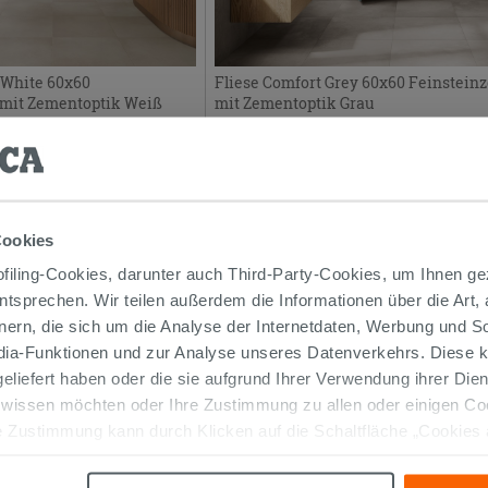
 White 60x60
Fliese Comfort Grey 60x60 Feinstein
 mit Zementoptik Weiß
mit Zementoptik Grau
17,99 €
M2
/M2
Cookies
iling-Cookies, darunter auch Third-Party-Cookies, um Ihnen ge
entsprechen. Wir teilen außerdem die Informationen über die Art,
nern, die sich um die Analyse der Internetdaten, Werbung und 
edia-Funktionen und zur Analyse unseres Datenverkehrs. Diese k
 geliefert haben oder die sie aufgrund Ihrer Verwendung ihrer Di
 wissen möchten oder Ihre Zustimmung zu allen oder einigen C
 Zustimmung kann durch Klicken auf die Schaltfläche „Cookies
altfläche "X" klicken, können Sie das Surfen erst nach der Insta
omfort Grey 6,5x60