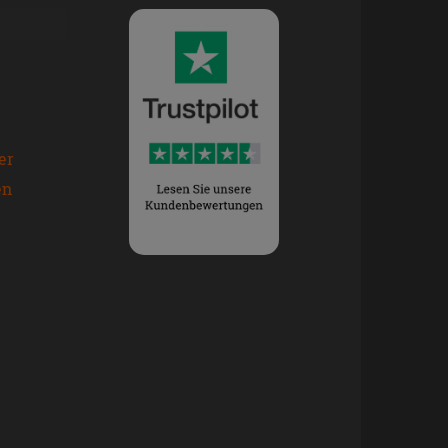
er
en