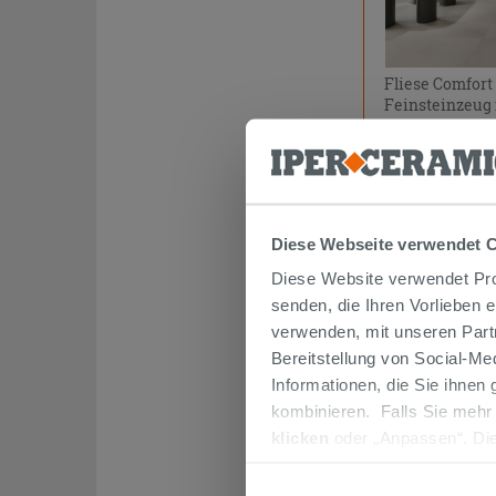
Fliese Comfort
Feinsteinzeug
17,99 €
/
Diese Webseite verwendet 
Diese Website verwendet Prof
senden, die Ihren Vorlieben 
verwenden, mit unseren Part
Bereitstellung von Social-M
Informationen, die Sie ihnen
kombinieren. Falls Sie mehr
klicken
oder „Anpassen“. Die
werden. Wenn Sie auf die Sch
Cookies fortsetzen.
Sockelleiste C