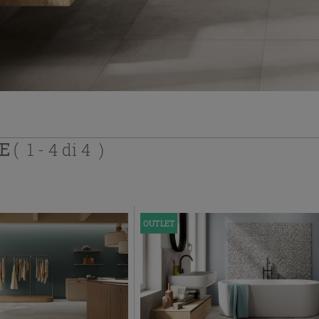
TE
( 1 - 4 di 4 )
OUTLET