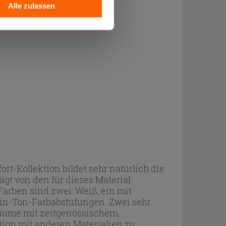
Alle zulassen
ort-Kollektion bildet sehr natürlich die
gt von den für dieses Material
Farben sind zwei: Weiß, ein mit
-in-Ton-Farbabstufungen. Zwei sehr
äume mit zeitgenössischem,
tion mit anderen Materialien zu