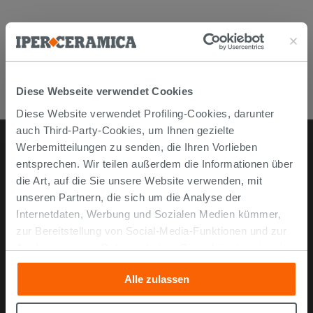
Datenblatt
Paint White
Datenblatt
Paint TopWhite
Diese Webseite verwendet Cookies
Diese Website verwendet Profiling-Cookies, darunter
auch Third-Party-Cookies, um Ihnen gezielte
Werbemitteilungen zu senden, die Ihren Vorlieben
entsprechen. Wir teilen außerdem die Informationen über
Online kaufen
die Art, auf die Sie unsere Website verwenden, mit
unseren Partnern, die sich um die Analyse der
Musterstücke
Internetdaten, Werbung und Sozialen Medien kümmer,
Bestellen Sie mit uns
zur Bereitstellung von Social-Media-Funktionen und zur
Analyse unseres Datenverkehrs. Diese könnten sie mit
Wie man online kauft
anderen Informationen, die Sie ihnen geliefert haben oder
Lieferzeiten und -kosten
Alle zulassen
die sie aufgrund Ihrer Verwendung ihrer Dienste
Problemlose lieferung
gesammelt haben, kombinieren. Falls Sie mehr wissen