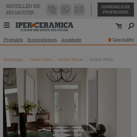
BESTELLEN SIE
GEWERBLICHE
PROFIKUNDE
EIN MUSTER
Produkte
Inspirationen
Angebote
Geschäfte
Home page
\
Farben Paint
\
Farben Weisse
\
Farben White