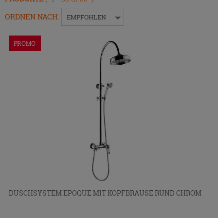
um
das
ORDNEN NACH
:
EMPFOHLEN
Menü
ein-
PROMO
bzw.
auszublenden.
DUSCHSYSTEM EPOQUE MIT KOPFBRAUSE RUND CHROM