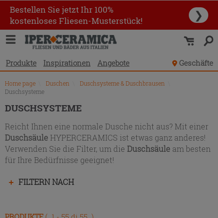
Produktverzeichnis
Bestellen Sie jetzt Ihr 100%
❯
kostenloses Fliesen-Musterstück!
Produkte
Inspirationen
Angebote
Geschäfte
Home page
\
Duschen
\
Duschsysteme & Duschbrausen
\
Duschsysteme
DUSCHSYSTEME
Reicht Ihnen eine normale Dusche nicht aus? Mit einer
Duschsäule
HYPERCERAMICS ist etwas ganz anderes!
Verwenden Sie die Filter, um die
Duschsäule
am besten
für Ihre Bedürfnisse geeignet!
Drücken
FILTERN NACH
Sie
die
Eingabetaste,
PRODUKTE
( 1 - 55 di 55 )