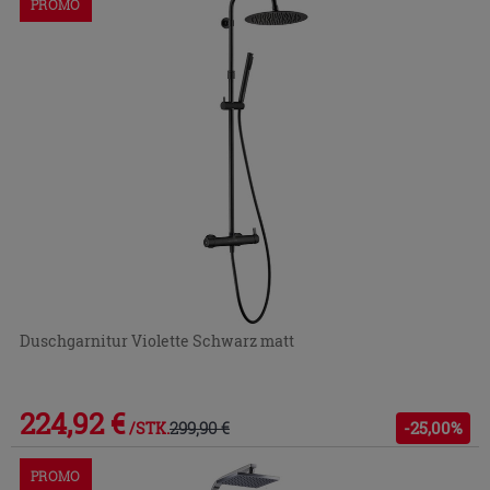
PROMO
Duschgarnitur Violette Schwarz matt
224,92 €
299,90 €
-25,00%
/STK.
PROMO