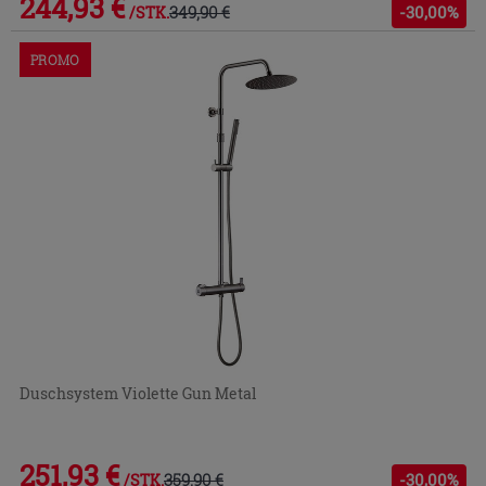
244,93 €
349,90 €
-30,00%
/STK.
PROMO
Duschsystem Violette Gun Metal
251,93 €
359,90 €
-30,00%
/STK.