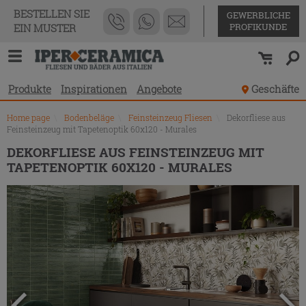
Produktverzeichnis
BESTELLEN SIE
GEWERBLICHE
PROFIKUNDE
EIN MUSTER
Produkte
Inspirationen
Angebote
Geschäfte
Home page
\
Bodenbeläge
\
Feinsteinzeug Fliesen
\
Dekorfliese aus
Feinsteinzeug mit Tapetenoptik 60x120 - Murales
DEKORFLIESE AUS FEINSTEINZEUG MIT
TAPETENOPTIK 60X120 - MURALES