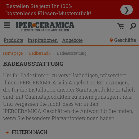
Produktverzeichnis
Bestellen Sie jetzt Ihr 100%
❯
kostenloses Fliesen-Musterstück!
Produkte
Inspirationen
Angebote
Geschäfte
Home page
\
Badkeramik
\
Badeausstattung
BADEAUSSTATTUNG
Um Ihr Badezimmer zu vervollständigen, präsentiert
Ihnen IPERCERAMICA sein Angebot an Ergänzungen,
die für die Installation unserer Sanitärprodukte nützlich
sind, mit Qualitätsprodukten zu einem günstigen Preis.
Und vergessen Sie nicht, dass wir in den
IPERCERAMICA-Geschäften die Antwort für Sie finden,
wenn Sie besondere Platzanforderungen haben!
Drücken
FILTERN NACH
Sie