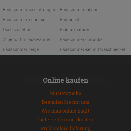
Badezimmerausstattungen
Badezimmerzubehör
Badezimmermöbel-set
Badmöbel
Duschzubehör
Bidetarmaturen
Zubehör für badewannen
Badezimmerschränke
Badezimmer beige
Badezimmer-set mit waschbecken
Online kaufen
Musterstücke
Bestellen Sie mit uns
Wie man online kauft
Lieferzeiten und -kosten
Problemlose lieferung