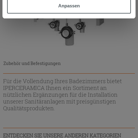
möchten oder Ihre Zustimmung zu allen oder einigen
Anpassen
Cookies verweigern,
hier klicken
oder „Anpassen“. Die
Zustimmung kann durch Klicken auf die Schaltfläche
„Cookies akzeptieren“ gegeben werden. Wenn Sie auf
die Schaltfläche "X" klicken, können Sie das Surfen erst
nach der Installation der technischen Cookies fortsetzen.
Zubehör und Befestigungen
Für die Vollendung Ihres Badezimmers bietet
IPERCERAMICA Ihnen ein Sortiment an
nützlichen Ergänzungen für die Installation
unserer Sanitäranlagen mit preisgünstigen
Qualitätsprodukten.
ENTDECKEN SIE UNSERE ANDEREN KATEGORIEN