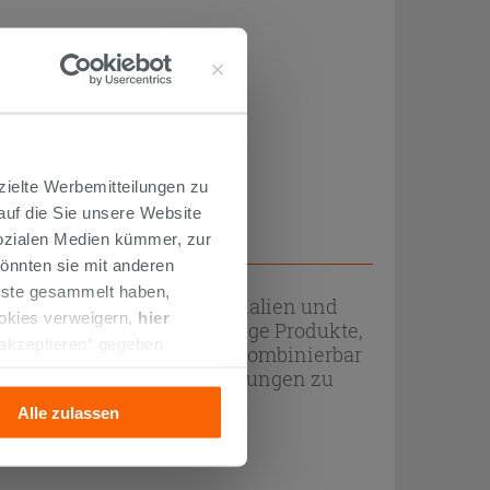
zielte Werbemitteilungen zu
 auf die Sie unsere Website
Sozialen Medien kümmer, zur
önnten sie mit anderen
enste gesammelt haben,
en in verschiedenen Materialien und
ookies verweigern,
hier
 und bereichern. Zweckmäßige Produkte,
 akzeptieren“ gegeben
aturholz, Laminat und PVC kombinierbar
llation der technischen
rendige, lebenswerte Umgebungen zu
Alle zulassen