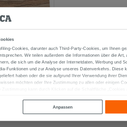
us MDF für Laminat und
Cookies
iling-Cookies, darunter auch Third-Party-Cookies, um Ihnen ge
entsprechen. Wir teilen außerdem die Informationen über die Art,
nern, die sich um die Analyse der Internetdaten, Werbung und 
edia-Funktionen und zur Analyse unseres Datenverkehrs. Diese k
 geliefert haben oder die sie aufgrund Ihrer Verwendung ihrer Di
 schlägt Ihnen eine breite Auswahl an Sockelleist
 wissen möchten oder Ihre Zustimmung zu allen oder einigen C
, um die Installation Ihres Fußbodens zu vollenden
 Zustimmung kann durch Klicken auf die Schaltfläche „Cookies
mit verschiedenen Materialien wie Feinsteinzeug, N
altfläche "X" klicken, können Sie das Surfen erst nach der Insta
PERCERAMICA finden Sie alle nötigen Lösungen, um t
nd das stets zu vorteilhaften Preisen!
Anpassen