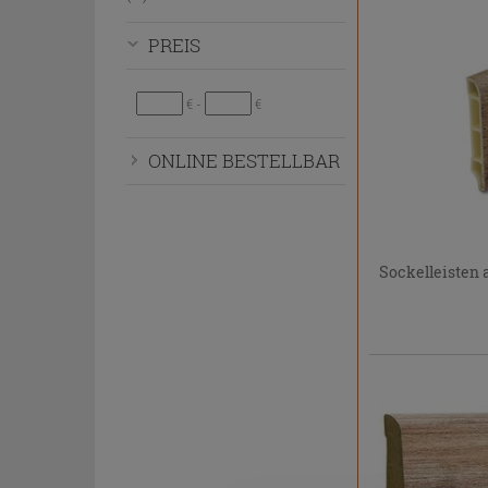
bzw.
auszublenden.
PREIS
€ -
€
ONLINE BESTELLBAR
Sockelleisten