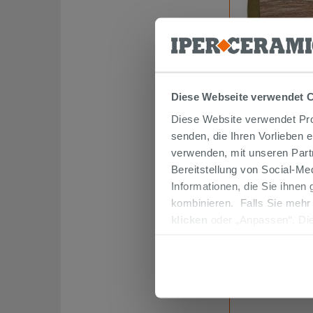
Sockelleiste a
Diese Webseite verwendet 
Pvc
Diese Website verwendet Prof
senden, die Ihren Vorlieben 
verwenden, mit unseren Part
Bereitstellung von Social-M
Informationen, die Sie ihnen
IPERCERAMICA
kombinieren. Falls Sie mehr
Formaten vor
klicken
oder „Anpassen“. Die
die perfekt 
werden. Wenn Sie auf die Sch
sind. Bei I
Cookies fortsetzen.
gestalten - u