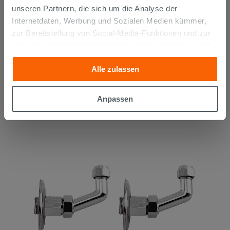
unseren Partnern, die sich um die Analyse der
Internetdaten, Werbung und Sozialen Medien kümmer,
zur Bereitstellung von Social-Media-Funktionen und zur
Analyse unseres Datenverkehrs. Diese könnten sie mit
anderen Informationen, die Sie ihnen geliefert haben oder
WASSERHAHN ZUR MONTAGE UNTER DEM WASCHBECKEN
Alle zulassen
die sie aufgrund Ihrer Verwendung ihrer Dienste
RUND CHROM
gesammelt haben, kombinieren. Falls Sie mehr wissen
möchten oder Ihre Zustimmung zu allen oder einigen
12,90 €
Anpassen
/STK.
Cookies verweigern,
hier klicken
oder „Anpassen“. Die
Zustimmung kann durch Klicken auf die Schaltfläche
„Cookies akzeptieren“ gegeben werden. Wenn Sie auf
die Schaltfläche "X" klicken, können Sie das Surfen erst
nach der Installation der technischen Cookies fortsetzen.