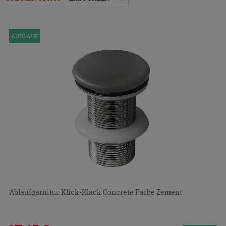
Menü
ein-
bzw.
AUSLAUF
auszublenden.
Ablaufgarnitur Klick-Klack Concrete Farbe Zement