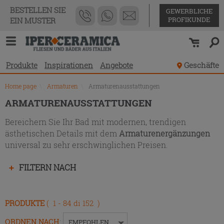
Produktverzeichnis
BESTELLEN SIE
GEWERBLICHE
PROFIKUNDE
EIN MUSTER
Produkte
Inspirationen
Angebote
Geschäfte
Home page
\
Armaturen
\
Armaturenausstattungen
ARMATURENAUSSTATTUNGEN
Bereichern Sie Ihr Bad mit modernen, trendigen
ästhetischen Details mit dem
Armaturenergänzungen
universal zu sehr erschwinglichen Preisen.
Drücken
FILTERN NACH
Sie
die
Eingabetaste,
PRODUKTE
( 1 - 84 di 152 )
um
das
ORDNEN NACH
:
EMPFOHLEN