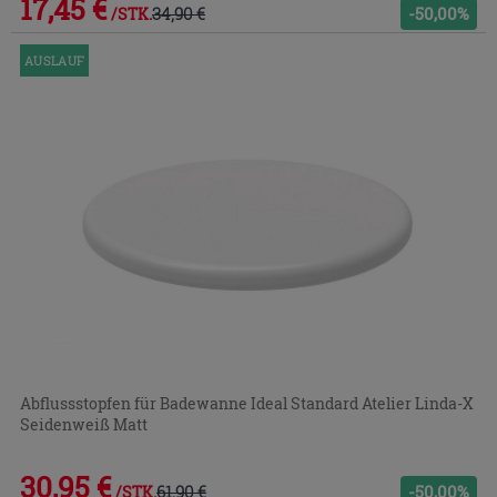
17,45 €
34,90 €
-50,00%
/STK.
AUSLAUF
Abflussstopfen für Badewanne Ideal Standard Atelier Linda-X
Seidenweiß Matt
30,95 €
61,90 €
-50,00%
/STK.