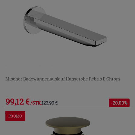
Mischer Badewannenauslauf Hansgrohe Rebris E Chrom
99,12 €
123,90 €
-20,00%
/STK.
Im Geschäft oder über den Kundenservice bestellbar
PROMO