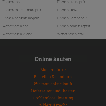
Fliesen tapete
Fliesen steinoptik
Fliesen mit marmoroptik
Fliesen Holzoptik
Fliesen natursteinoptik
Fliesen Betonoptik
Wandfliesen bad
Fliesen schieferoptik
Wandfliesen küche
Wandfliesen grau
Online kaufen
Musterstücke
Bestellen Sie mit uns
Wie man online kauft
Lieferzeiten und -kosten
Problemlose lieferung
Widerrufsrecht