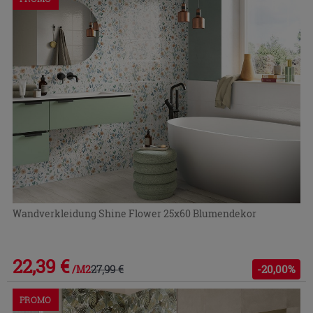
bzw.
auszublenden.
Wandverkleidung Shine Flower 25x60 Blumendekor
22,39 €
27,99 €
-20,00%
/M2
PROMO