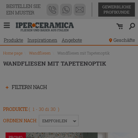
Produktverzeichnis
BESTELLEN SIE
GEWERBLICHE
PROFIKUNDE
EIN MUSTER
Produkte
Inspirationen
Angebote
Geschäfte
Home page
\
Wandfliesen
\
Wandfliesen mit Tapetenoptik
WANDFLIESEN MIT TAPETENOPTIK
Drücken
FILTERN NACH
Sie
die
Eingabetaste,
PRODUKTE
( 1 - 30 di 30 )
um
das
ORDNEN NACH
:
EMPFOHLEN
Menü
ein-
PROMO