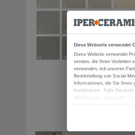
02
06
11
16
03
07
12
17
Diese Webseite verwendet 
Diese Website verwendet Prof
04
08
13
senden, die Ihren Vorlieben 
verwenden, mit unseren Part
Bereitstellung von Social-M
Informationen, die Sie ihnen
14
kombinieren. Falls Sie mehr
klicken
oder „Anpassen“. Die
werden. Wenn Sie auf die Sch
Cookies fortsetzen.