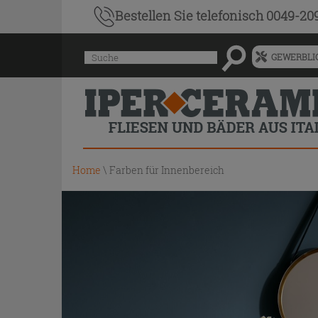
Bestellen Sie
telefonisch 0049-20
Menü
Suche
GEWERBLIC
für
vorgeschlagenen
Siteinhalt
und
Suchprotokoll
Home
\
Farben für Innenbereich