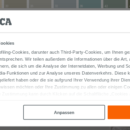
20
26
32
36
42
21
27
33
37
43
Cookies
iling-Cookies, darunter auch Third-Party-Cookies, um Ihnen ge
22
28
34
38
entsprechen. Wir teilen außerdem die Informationen über die Art,
nern, die sich um die Analyse der Internetdaten, Werbung und 
edia-Funktionen und zur Analyse unseres Datenverkehrs. Diese k
 geliefert haben oder die sie aufgrund Ihrer Verwendung ihrer Di
23
29
35
39
 wissen möchten oder Ihre Zustimmung zu allen oder einigen C
 Zustimmung kann durch Klicken auf die Schaltfläche „Cookies
altfläche "X" klicken, können Sie das Surfen erst nach der Insta
30
Anpassen