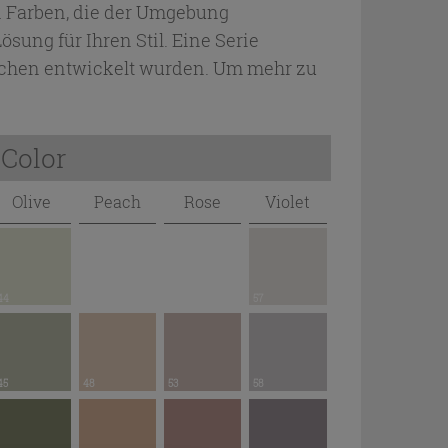
en Farben, die der Umgebung
sung für Ihren Stil. Eine Serie
nschen entwickelt wurden. Um mehr zu
Color
Olive
Peach
Rose
Violet
44
57
45
48
53
58