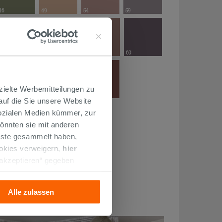
46
49
54
59
47
50
55
60
zielte Werbemitteilungen zu
51
56
 auf die Sie unsere Website
Sozialen Medien kümmer, zur
önnten sie mit anderen
enste gesammelt haben,
52
ookies verweigern,
hier
 akzeptieren“ gegeben
llation der technischen
Alle zulassen