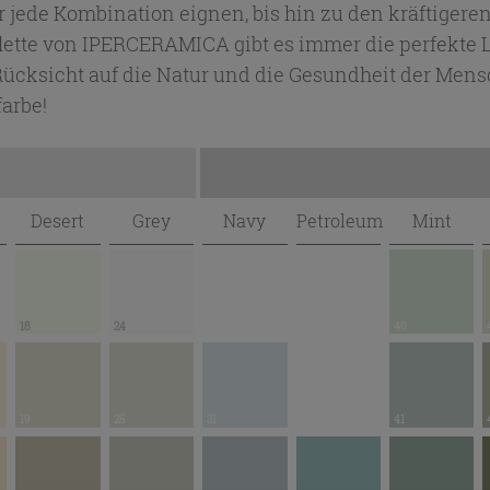
r jede Kombination eignen, bis hin zu den kräftiger
alette von IPERCERAMICA gibt es immer die perfekte Lö
 Rücksicht auf die Natur und die Gesundheit der Me
farbe!
Desert
Grey
Navy
Petroleum
Mint
18
24
40
19
25
31
41