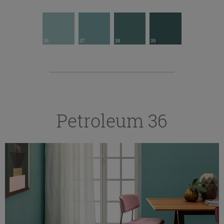
36
37
38
39
Petroleum 36