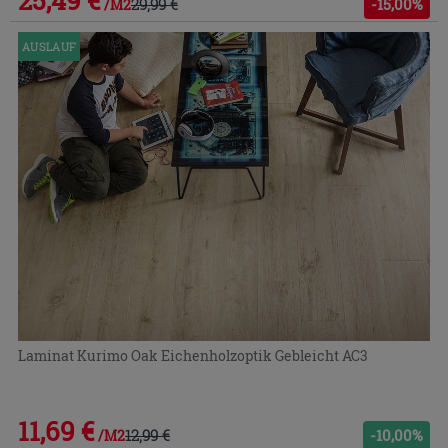
29,99 €
-15,00%
/M2
AUSLAUF
Laminat Kurimo Oak Eichenholzoptik Gebleicht AC3
11,69 €
12,99 €
-10,00%
/M2