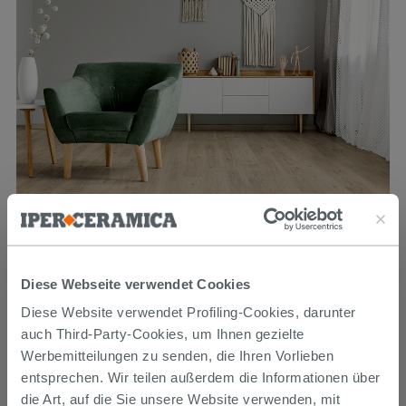
Laminatboden Pistachio Oak Eichenoptik AC3
Diese Webseite verwendet Cookies
12,99 €
Diese Website verwendet Profiling-Cookies, darunter
/M2
auch Third-Party-Cookies, um Ihnen gezielte
Werbemitteilungen zu senden, die Ihren Vorlieben
entsprechen. Wir teilen außerdem die Informationen über
die Art, auf die Sie unsere Website verwenden, mit