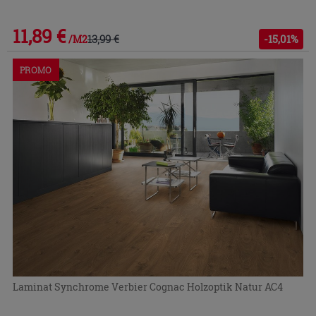
11,89 €
13,99 €
-15,01%
/M2
PROMO
Laminat Synchrome Verbier Cognac Holzoptik Natur AC4