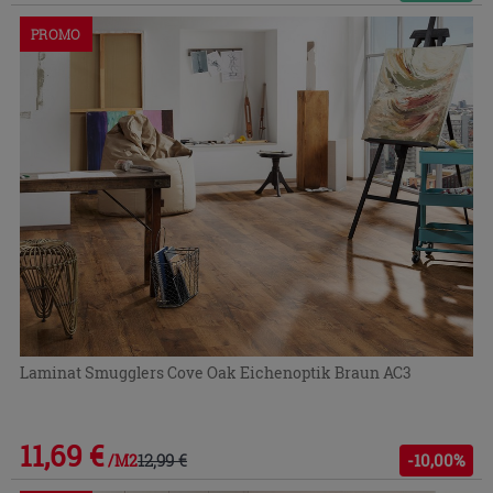
PROMO
Laminat Smugglers Cove Oak Eichenoptik Braun AC3
11,69 €
12,99 €
-10,00%
/M2