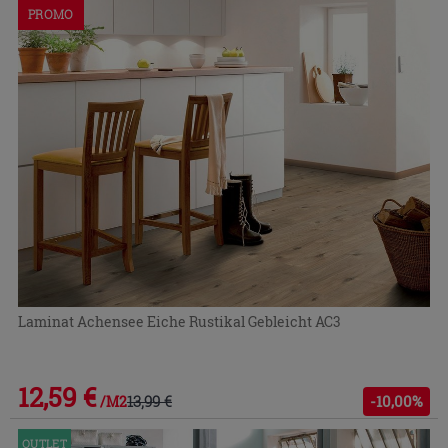
PROMO
Laminat Achensee Eiche Rustikal Gebleicht AC3
12,59 €
13,99 €
-10,00%
/M2
OUTLET