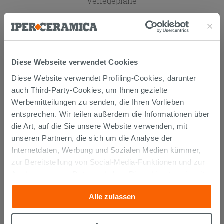
Individuelle
Verlegepläne
Diese Webseite verwendet Cookies
Bringen Sie einfach den
Diese Website verwendet Profiling-Cookies, darunter
Grundriss Ihres Raumes mit.
auch Third-Party-Cookies, um Ihnen gezielte
Unsere Mitarbeiter erstellen
Werbemitteilungen zu senden, die Ihren Vorlieben
einen Verlegeplan, damit Sie
entsprechen. Wir teilen außerdem die Informationen über
sehen können, wie die Fliesen auf
die Art, auf die Sie unsere Website verwenden, mit
dem Boden oder an der Wand
unseren Partnern, die sich um die Analyse der
verlegt werden.
Internetdaten, Werbung und Sozialen Medien kümmer,
zur Bereitstellung von Social-Media-Funktionen und zur
Analyse unseres Datenverkehrs. Diese könnten sie mit
BESUCHEN SIE UNSERE FILIALE IN WIEN
anderen Informationen, die Sie ihnen geliefert haben oder
Alle zulassen
die sie aufgrund Ihrer Verwendung ihrer Dienste
gesammelt haben, kombinieren. Falls Sie mehr wissen
möchten oder Ihre Zustimmung zu allen oder einigen