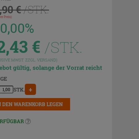
,90 €
/STK.
er Preis)
30,00%
2,43
€
/STK.
USIVE MWST. ZZGL.
VERSAND
)
bot gültig, solange der Vorrat reicht
GE
+
STK.
N DEN WARENKORB LEGEN
RFÜGBAR