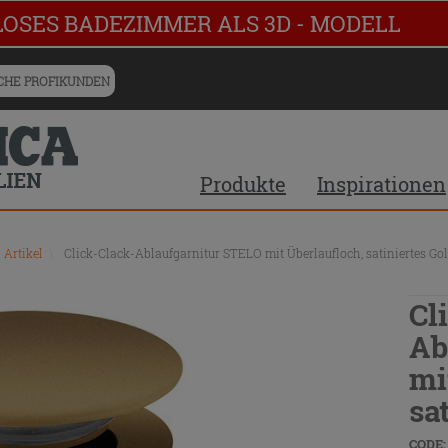
LOSES BADEZIMMER ALS 3D - MODELL
HE PROFIKUNDEN
Produkte
Inspirationen
 Artikel
\
Click-Clack-Ablaufgarnitur STELO mit Überlaufloch, satiniertes Go
Cl
Ab
mi
sa
CODE: