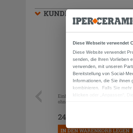
KUNDEN, DIE DIESEN AR
Diese Webseite verwendet 
Diese Website verwendet Prof
senden, die Ihren Vorlieben 
verwenden, mit unseren Part
Bereitstellung von Social-M
Informationen, die Sie ihnen
kombinieren. Falls Sie mehr
klicken
oder „Anpassen“. Die
Einhebelarmatur für Bidet STELO
ohne Abfluss, satiniertes Gold
werden. Wenn Sie auf die Sch
Cookies fortsetzen.
248,90 €
/STK.
IN DEN WARENKORB LEGEN