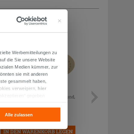
H...
zielte Werbemitteilungen zu
 auf die Sie unsere Website
Sozialen Medien kümmer, zur
önnten sie mit anderen
enste gesammelt haben,
ookies verweigern,
hier
 akzeptieren“ gegeben
Duschkopf STELO Ø25 cm Stahl rund,
satiniertes Gold
llation der technischen
Alle zulassen
338,90 €
/STK.
IN DEN WARENKORB LEGEN