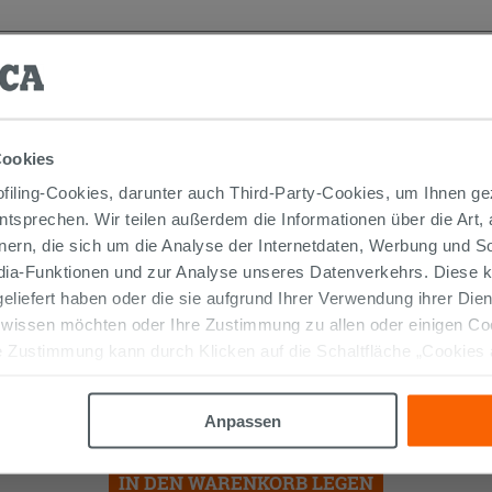
TIKEL GEKAUFT HABEN, KAUFTEN AUC
Cookies
iling-Cookies, darunter auch Third-Party-Cookies, um Ihnen ge
entsprechen. Wir teilen außerdem die Informationen über die Art,
nern, die sich um die Analyse der Internetdaten, Werbung und 
edia-Funktionen und zur Analyse unseres Datenverkehrs. Diese k
 geliefert haben oder die sie aufgrund Ihrer Verwendung ihrer Di
 wissen möchten oder Ihre Zustimmung zu allen oder einigen C
 Zustimmung kann durch Klicken auf die Schaltfläche „Cookies
Duscharm STELO 40 cm rund
satiniertes Gold
altfläche "X" klicken, können Sie das Surfen erst nach der Insta
Anpassen
111,90 €
/STK.
IN DEN WARENKORB LEGEN