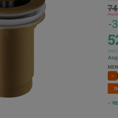
74
(Regulär
-
5
(INKL
Ange
MEN
−
I
VE