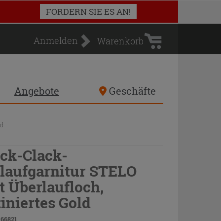
Warenkorb
FORDERN SIE ES AN!
Anmelden
Warenkorb
Angebote
Geschäfte
ld
ick-Clack-
laufgarnitur STELO
t Überlaufloch,
tiniertes Gold
 66821