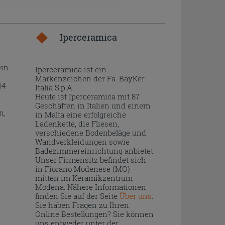
Iperceramica
ein
Iperceramica ist ein
Markenzeichen der Fa. BayKer
14
Italia S.p.A..
Heute ist Iperceramica mit 87
Geschäften in Italien und einem
n,
in Malta eine erfolgreiche
Ladenkette, die Fliesen,
verschiedene Bodenbeläge und
Wandverkleidungen sowie
Badezimmereinrichtung anbietet.
Unser Firmensitz befindet sich
in Fiorano Modenese (MO)
mitten im Keramikzentrum
Modena. Nähere Informationen
finden Sie auf der Seite
Über uns
.
Sie haben Fragen zu Ihren
Online Bestellungen? Sie können
uns entweder unter der