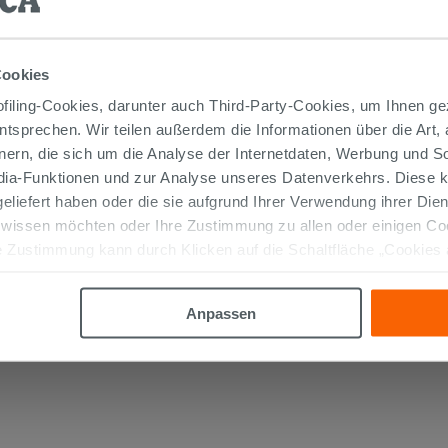
Cookies
iling-Cookies, darunter auch Third-Party-Cookies, um Ihnen ge
entsprechen. Wir teilen außerdem die Informationen über die Art,
nern, die sich um die Analyse der Internetdaten, Werbung und 
edia-Funktionen und zur Analyse unseres Datenverkehrs. Diese k
SIPHON
PLATZSPAREND
UNTER
WASCHTISCH AUS POLYPROPYLEN
 geliefert haben oder die sie aufgrund Ihrer Verwendung ihrer Di
WEISS
 wissen möchten oder Ihre Zustimmung zu allen oder einigen C
12,90 €
 Zustimmung kann durch Klicken auf die Schaltfläche „Cookies
/STK.
altfläche "X" klicken, können Sie das Surfen erst nach der Insta
IN DEN WARENKORB LEGEN
Anpassen