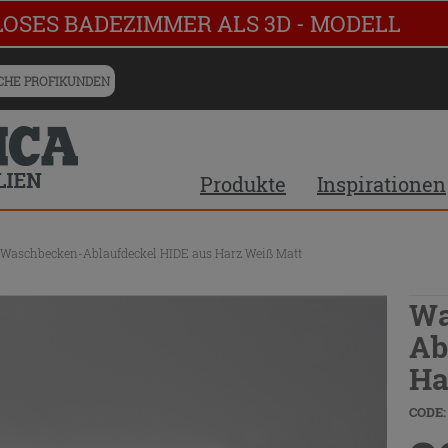
LOSES BADEZIMMER ALS 3D - MODELL
HE PROFIKUNDEN
Produkte
Inspirationen
Waschbecken-Ablaufdeckel HIDE aus Harz Weiß Matt
Wa
Ab
Ha
CODE: