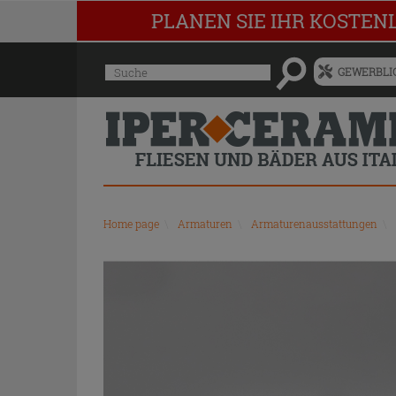
PLANEN SIE IHR KOSTEN
Menü
Suche
GEWERBLIC
für
vorgeschlagenen
Siteinhalt
und
Suchprotokoll
Home page
\
Armaturen
\
Armaturenausstattungen
\