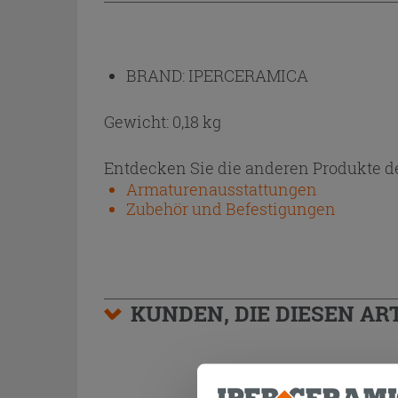
BRAND:
IPERCERAMICA
Gewicht: 0,18 kg
Entdecken Sie die anderen Produkte de
Armaturenausstattungen
Zubehör und Befestigungen
KUNDEN, DIE DIESEN AR