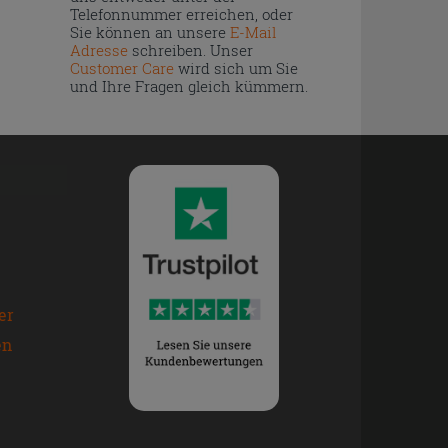
Telefonnummer erreichen, oder
Sie können an unsere
E-Mail
Adresse
schreiben. Unser
Customer Care
wird sich um Sie
und Ihre Fragen gleich kümmern.
er
en