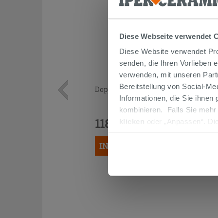
Diese Webseite verwendet 
Diese Website verwendet Prof
senden, die Ihren Vorlieben 
verwenden, mit unseren Part
Bereitstellung von Social-M
Doppelablage CLEAR Transparent
Informationen, die Sie ihnen
kombinieren. Falls Sie mehr
118,90 €
klicken
oder „Anpassen“. Die
/STK.
werden. Wenn Sie auf die Sch
IN DEN WARENKORB LEGEN
Cookies fortsetzen.