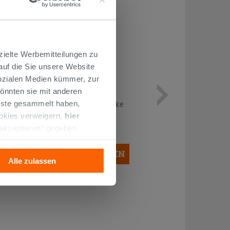
zielte Werbemitteilungen zu
 auf die Sie unsere Website
Sozialen Medien kümmer, zur
önnten sie mit anderen
Wc Unterputzspülkasten Ideal
Standard Prosys Mauerwerk Stärke
enste gesammelt haben,
80 mm Für Stand-WC
ookies verweigern,
hier
183,90 €
 akzeptieren“ gegeben
/STK.
llation der technischen
IN DEN WARENKORB LEGEN
Alle zulassen