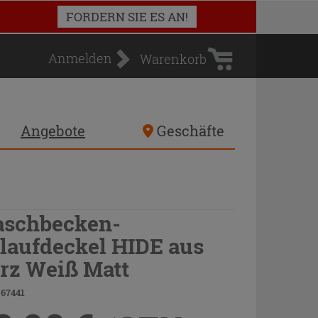
Warenkorb
FORDERN SIE ES AN!
Anmelden
Warenkorb
Angebote
Geschäfte
schbecken-
laufdeckel HIDE aus
rz Weiß Matt
 67441