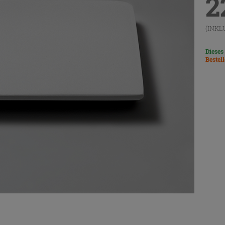
2
(INKL
Dieses
Bestel