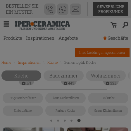
BESTELLEN SIE
GEWERBLICHE
PROFIKUNDE
EIN MUSTER
Produkte
Inspirationen
Angebote
Geschäfte
Ihre Lieblingsimpressionen
Home
\
Inspirationen
\
Küche
\
Zementoptik Küche
Küche
Badezimmer
Wohnzimmer
171
443
221
Beige Küchenfliesen
Blaue Küchenfliesen
Eckküche
Einbauküche
Farbige Küche
Graue Küchenfliesen