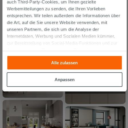
auch Third-Party-Cookies, um Ihnen gezielte
Werbemitteilungen zu senden, die Ihren Vorlieben
entsprechen. Wir teilen außerdem die Informationen über
die Art, auf die Sie unsere Website verwenden, mit
unseren Partnern, die sich um die Analyse der
Internetdaten, Werbung und Sozialen Medien kümmer,
zur Bereitstellung von Social-Media-Funktionen und zur
Analyse unseres Datenverkehrs. Diese könnten sie mit
anderen Informationen, die Sie ihnen geliefert haben oder
Alle zulassen
die sie aufgrund Ihrer Verwendung ihrer Dienste
gesammelt haben, kombinieren. Falls Sie mehr wissen
möchten oder Ihre Zustimmung zu allen oder einigen
Anpassen
Cookies verweigern,
hier klicken
oder „Anpassen“. Die
Zustimmung kann durch Klicken auf die Schaltfläche
„Cookies akzeptieren“ gegeben werden. Wenn Sie auf
die Schaltfläche "X" klicken, können Sie das Surfen erst
nach der Installation der technischen Cookies fortsetzen.