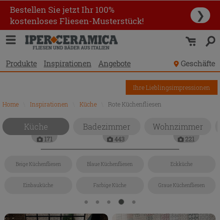
Bestellen Sie jetzt Ihr 100%
❯
kostenloses Fliesen-Musterstück!
Produkte
Inspirationen
Angebote
Geschäfte
Ihre Lieblingsimpressionen
Home
\
Inspirationen
\
Küche
\
Rote Küchenfliesen
Küche
Badezimmer
Wohnzimmer
171
443
221
Beige Küchenfliesen
Blaue Küchenfliesen
Eckküche
Einbauküche
Farbige Küche
Graue Küchenfliesen