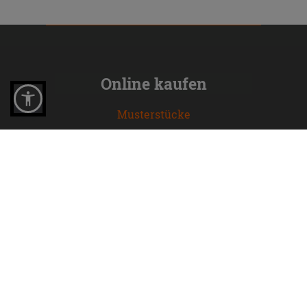
Online kaufen
Musterstücke
Bestellen Sie mit uns
Wie man online kauft
Lieferzeiten und -kosten
Problemlose lieferung
Widerrufsrecht
FAQ häufig gestellte Fragen
Unternehmen
Über uns