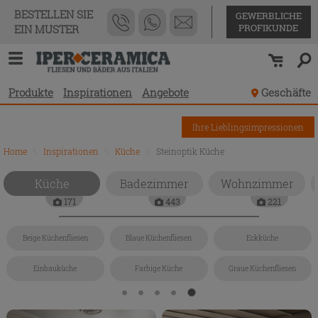
BESTELLEN SIE
GEWERBLICHE
PROFIKUNDE
EIN MUSTER
Produkte
Inspirationen
Angebote
Geschäfte
Ihre Lieblingsimpressionen
Home
\
Inspirationen
\
Küche
\
Steinoptik Küche
Küche
Badezimmer
Wohnzimmer
171
443
221
Beige Küchenfliesen
Blaue Küchenfliesen
Eckküche
Einbauküche
Farbige Küche
Graue Küchenfliesen