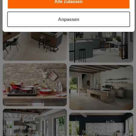
Alle zulassen
die sie aufgrund Ihrer Verwendung ihrer Dienste
gesammelt haben, kombinieren. Falls Sie mehr wissen
möchten oder Ihre Zustimmung zu allen oder einigen
Anpassen
Cookies verweigern,
hier klicken
oder „Anpassen“. Die
Zustimmung kann durch Klicken auf die Schaltfläche
„Cookies akzeptieren“ gegeben werden. Wenn Sie auf
die Schaltfläche "X" klicken, können Sie das Surfen erst
nach der Installation der technischen Cookies fortsetzen.