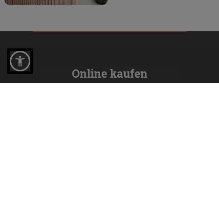
Online kaufen
Musterstücke
Bestellen Sie mit uns
Wie man online kauft
Lieferzeiten und -kosten
Problemlose lieferung
Widerrufsrecht
FAQ häufig gestellte Fragen
Unternehmen