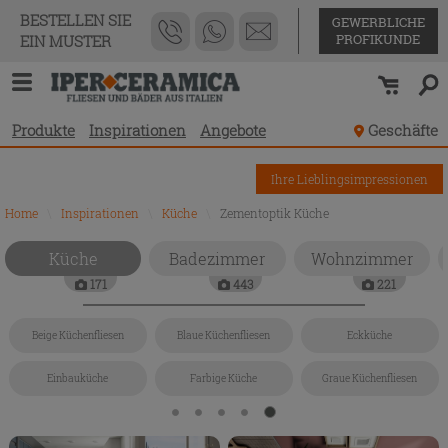
BESTELLEN SIE
GEWERBLICHE
PROFIKUNDE
EIN MUSTER
Produkte
Inspirationen
Angebote
Geschäfte
Ihre Lieblingsimpressionen
Home
\
Inspirationen
\
Küche
\
Zementoptik Küche
Küche
Badezimmer
Wohnzimmer
171
443
221
Beige Küchenfliesen
Blaue Küchenfliesen
Eckküche
Einbauküche
Farbige Küche
Graue Küchenfliesen