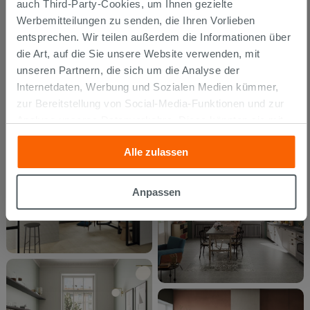
auch Third-Party-Cookies, um Ihnen gezielte
Werbemitteilungen zu senden, die Ihren Vorlieben
entsprechen. Wir teilen außerdem die Informationen über
die Art, auf die Sie unsere Website verwenden, mit
unseren Partnern, die sich um die Analyse der
Internetdaten, Werbung und Sozialen Medien kümmer,
zur Bereitstellung von Social-Media-Funktionen und zur
Analyse unseres Datenverkehrs. Diese könnten sie mit
anderen Informationen, die Sie ihnen geliefert haben oder
Alle zulassen
die sie aufgrund Ihrer Verwendung ihrer Dienste
gesammelt haben, kombinieren. Falls Sie mehr wissen
möchten oder Ihre Zustimmung zu allen oder einigen
Anpassen
Cookies verweigern,
hier klicken
oder „Anpassen“. Die
Zustimmung kann durch Klicken auf die Schaltfläche
„Cookies akzeptieren“ gegeben werden. Wenn Sie auf
die Schaltfläche "X" klicken, können Sie das Surfen erst
nach der Installation der technischen Cookies fortsetzen.