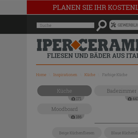
PLANEN SIE IHR KOSTEN
Menü
Suche
GEWERBLIC
für
vorgeschlagenen
Siteinhalt
und
Suchprotokoll
Home
\
Inspirationen
\
Küche
\
Farbige Küche
Küche
Badezimmer
171
44
Moodboard
186
Beige Küchenfliesen
Blaue Küchenfl