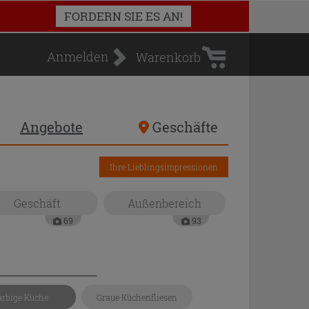
Warenkorb
FORDERN SIE ES AN!
Anmelden
Warenkorb
Angebote
Geschäfte
Ihre Lieblingsimpressionen
Geschäft
Außenbereich
69
93
arbige Küche
Graue Küchenfliesen