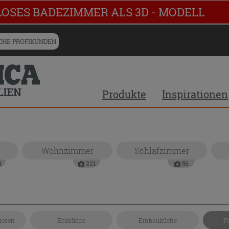
LOSES BADEZIMMER ALS 3D - MODELL
HE PROFIKUNDEN
Produkte
Inspirationen
Wohnzimmer
Schlafzimmer
3
221
56
iesen
Eckküche
Einbauküche
F