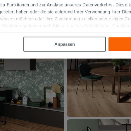
edia-Funktionen und zur Analyse unseres Datenverkehrs. Diese k
 geliefert haben oder die sie aufgrund Ihrer Verwendung ihrer Di
 wissen möchten oder Ihre Zustimmung zu allen oder einigen C
 Zustimmung kann durch Klicken auf die Schaltfläche „Cookies
altfläche "X" klicken, können Sie das Surfen erst nach der Insta
Anpassen