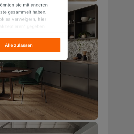
önnten sie mit anderen
enste gesammelt haben,
ookies verweigern,
hier
 akzeptieren“ gegeben
llation der technischen
Alle zulassen