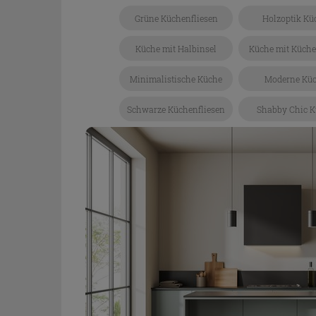
Grüne Küchenfliesen
Holzoptik Kü
Küche mit Halbinsel
Küche mit Küche
Minimalistische Küche
Moderne Kü
Schwarze Küchenfliesen
Shabby Chic K