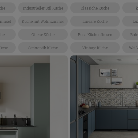
che
Industrieller Stil Küche
Klassiche Küche
k
ninsel
Küche mit Wohnzimmer
Lineare Küche
Lu
che
Offene Küche
Rosa Küchenfliesen
Rote
üche
Steinoptik Küche
Vintage Küche
Weiß