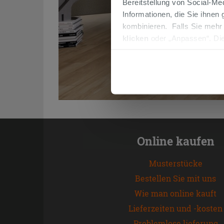
Bereitstellung von Social-M
Informationen, die Sie ihnen
kombinieren. Falls Sie mehr
klicken
oder „Anpassen“. Die
werden. Wenn Sie auf die Sch
Cookies fortsetzen.
Online kaufen
Musterstücke
Bestellen Sie mit uns
Wie man online kauft
Lieferzeiten und -kosten
Problemlose lieferung