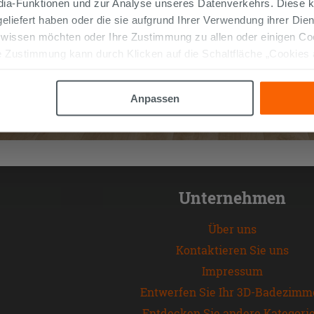
edia-Funktionen und zur Analyse unseres Datenverkehrs. Diese k
 geliefert haben oder die sie aufgrund Ihrer Verwendung ihrer Di
 wissen möchten oder Ihre Zustimmung zu allen oder einigen C
 Zustimmung kann durch Klicken auf die Schaltfläche „Cookies
altfläche "X" klicken, können Sie das Surfen erst nach der Insta
Anpassen
Unternehmen
Über uns
Kontaktieren Sie uns
Impressum
Entwerfen Sie Ihr 3D-Badezimm
Entdecken Sie andere Kategori