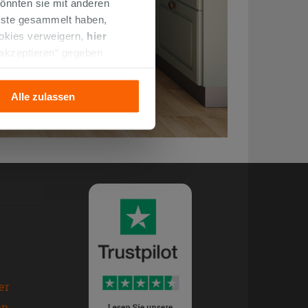
önnten sie mit anderen
enste gesammelt haben,
ookies verweigern,
hier
 akzeptieren“ gegeben
llation der technischen
Alle zulassen
er
en