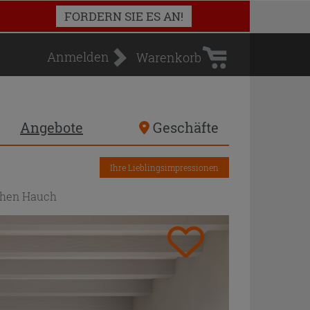
Warenkorb
FORDERN SIE ES AN!
Anmelden
Warenkorb
Angebote
Geschäfte
Ihre Lieblingsimpressionen
schen Hauch