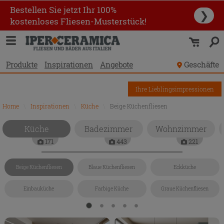
Bestellen Sie jetzt Ihr 100%
❯
kostenloses Fliesen-Musterstück!
Produkte
Inspirationen
Angebote
Geschäfte
Ihre Lieblingsimpressionen
Home
\
Inspirationen
\
Küche
\
Beige Küchenfliesen
Küche
Badezimmer
Wohnzimmer
171
443
221
Beige Küchenfliesen
Blaue Küchenfliesen
Eckküche
Einbauküche
Farbige Küche
Graue Küchenfliesen