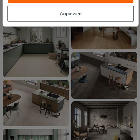
gesammelt haben, kombinieren. Falls Sie mehr wissen
möchten oder Ihre Zustimmung zu allen oder einigen
Anpassen
Cookies verweigern,
hier klicken
oder „Anpassen“. Die
Zustimmung kann durch Klicken auf die Schaltfläche
„Cookies akzeptieren“ gegeben werden. Wenn Sie auf
die Schaltfläche "X" klicken, können Sie das Surfen erst
nach der Installation der technischen Cookies fortsetzen.