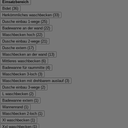
Einsatzbereich
Bidet
(
36
)
Herkömmliches waschbecken
(
33
)
Dusche einbau 1-wege
(
25
)
Badewanne an der wand
(
22
)
Waschbecken hoch
(
22
)
Dusche einbau 2-wege
(
21
)
Dusche extern
(
17
)
Waschbecken an der wand
(
13
)
Mittleres waschbecken
(
6
)
Badewanne für raummitte
(
4
)
Waschbecken 3-loch
(
3
)
Waschbecken mit drehbarem auslauf
(
3
)
Dusche einbau 3-wege
(
2
)
L waschbecken
(
2
)
Badewanne extern
(
1
)
Wannenrand
(
1
)
Waschbecken 2-loch
(
1
)
Xl waschbecken
(
1
)
Xxl waschbecken
(
1
)