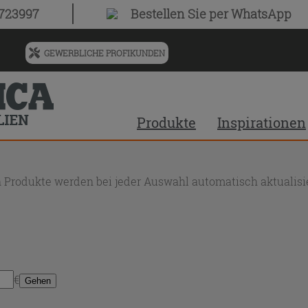
0723997
Bestellen Sie
per WhatsApp
GEWERBLICHE PROFIKUNDEN
Menü
für
vorgeschlagenen
Siteinhalt
Produkte
Inspirationen
und
Suchprotokoll
 Produkte werden bei jeder Auswahl automatisch aktualisie
€
Gehen