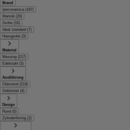
Brand
Iperceramica
(
187
)
Mamoli
(
20
)
Grohe
(
16
)
Ideal standard
(
7
)
Hansgrohe
(
3
)
Material
Messing
(
217
)
Edelstahl
(
3
)
Ausführung
Glänzend
(
219
)
Gebürstet
(
4
)
Design
Rund
(
5
)
Zylinderförmig
(
2
)