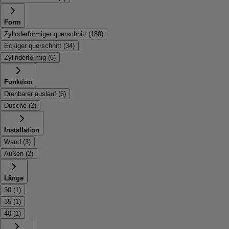
Form
Zylinderförmiger querschnitt
(
180
)
Eckiger querschnitt
(
34
)
Zylinderförmig
(
6
)
Funktion
Drehbarer auslauf
(
6
)
Dusche
(
2
)
Installation
Wand
(
3
)
Außen
(
2
)
Länge
30
(
1
)
35
(
1
)
40
(
1
)