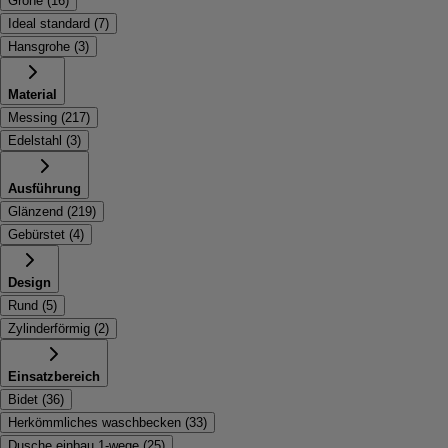
Grohe
(
16
)
Ideal standard
(
7
)
Hansgrohe
(
3
)
Material
Messing
(
217
)
Edelstahl
(
3
)
Ausführung
Glänzend
(
219
)
Gebürstet
(
4
)
Design
Rund
(
5
)
Zylinderförmig
(
2
)
Einsatzbereich
Bidet
(
36
)
Herkömmliches waschbecken
(
33
)
Dusche einbau 1-wege
(
25
)