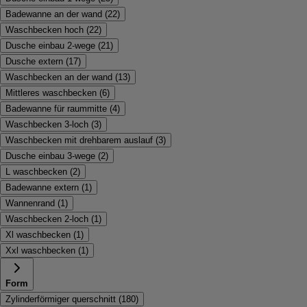
Badewanne an der wand
(
22
)
Waschbecken hoch
(
22
)
Dusche einbau 2-wege
(
21
)
Dusche extern
(
17
)
Waschbecken an der wand
(
13
)
Mittleres waschbecken
(
6
)
Badewanne für raummitte
(
4
)
Waschbecken 3-loch
(
3
)
Waschbecken mit drehbarem auslauf
(
3
)
Dusche einbau 3-wege
(
2
)
L waschbecken
(
2
)
Badewanne extern
(
1
)
Wannenrand
(
1
)
Waschbecken 2-loch
(
1
)
Xl waschbecken
(
1
)
Xxl waschbecken
(
1
)
Form
Zylinderförmiger querschnitt
(
180
)