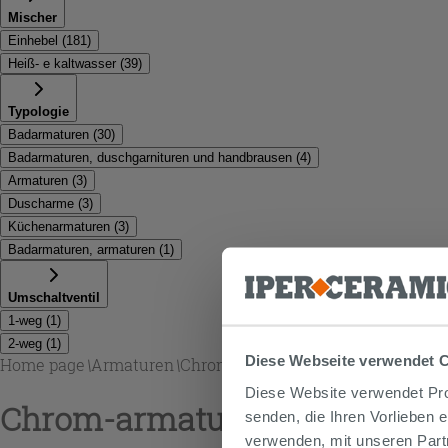
Mischer
Einhebel
(
181
)
Heiß- e kaltwasser
(
39
)
Typologie
Badarmaturen
(
30
)
Badarmaturen, duschgarnituren und handbrausen
(
4
)
Armaturen
(
3
)
Duscharme
(
3
)
Küchenarmaturen
(
3
)
Badarmaturen, armaturen
(
1
)
Umschaltventil
1-weg
(
1
)
2-weg
(
1
)
Diese Webseite verwendet 
Home page
\
Armaturen
\
Chrom-armaturen
Diese Website verwendet Prof
Chrom-armaturen
senden, die Ihren Vorlieben 
verwenden, mit unseren Part