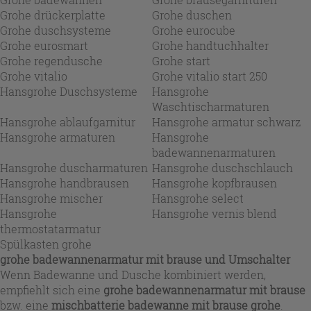
Grohe drückerplatte
Grohe duschen
Grohe duschsysteme
Grohe eurocube
Grohe eurosmart
Grohe handtuchhalter
Grohe regendusche
Grohe start
Grohe vitalio
Grohe vitalio start 250
Hansgrohe Duschsysteme
Hansgrohe
Waschtischarmaturen
Hansgrohe ablaufgarnitur
Hansgrohe armatur schwarz
Hansgrohe armaturen
Hansgrohe
badewannenarmaturen
Hansgrohe duscharmaturen
Hansgrohe duschschlauch
Hansgrohe handbrausen
Hansgrohe kopfbrausen
Hansgrohe mischer
Hansgrohe select
Hansgrohe
Hansgrohe vernis blend
thermostatarmatur
Spülkasten grohe
grohe badewannenarmatur mit brause und Umschalter
Wenn Badewanne und Dusche kombiniert werden,
empfiehlt sich eine
grohe badewannenarmatur mit brause
bzw. eine
mischbatterie badewanne mit brause grohe
.