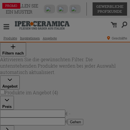
BESTELLEN SIE
PROMO
PROMO
PROMO
PROMO
GEWERBLICHE
PROFIKUNDE
EIN MUSTER
Produkte
Inspirationen
Angebote
Geschäfte
Filtern nach
Aktivieren Sie die gewünschten Filter. Die
untenstehenden Produkte werden bei jeder Auswahl
automatisch aktualisiert.
Angebot
Produkte im Angebot
(
4
)
Preis
€ -
€
Gehen