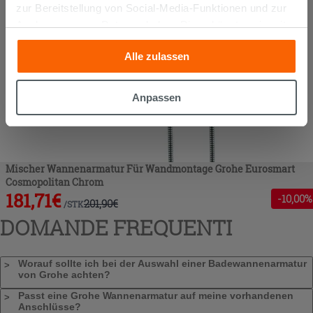
zur Bereitstellung von Social-Media-Funktionen und zur
Analyse unseres Datenverkehrs. Diese könnten sie mit
anderen Informationen, die Sie ihnen geliefert haben oder
Alle zulassen
die sie aufgrund Ihrer Verwendung ihrer Dienste
gesammelt haben, kombinieren. Falls Sie mehr wissen
möchten oder Ihre Zustimmung zu allen oder einigen
Anpassen
Cookies verweigern,
hier klicken
oder „Anpassen“. Die
Zustimmung kann durch Klicken auf die Schaltfläche
„Cookies akzeptieren“ gegeben werden. Wenn Sie auf
die Schaltfläche "X" klicken, können Sie das Surfen erst
Mischer Wannenarmatur Für Wandmontage Grohe Eurosmart
nach der Installation der technischen Cookies fortsetzen.
Cosmopolitan Chrom
181,71
€
-
10
,00%
201,90
€
/
STK
DOMANDE FREQUENTI
Worauf sollte ich bei der Auswahl einer Badewannenarmatur
von Grohe achten?
Passt eine Grohe Wannenarmatur auf meine vorhandenen
Anschlüsse?