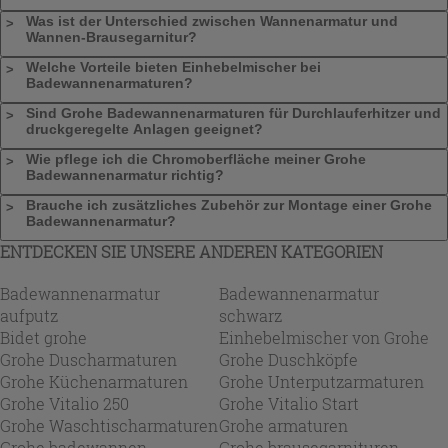
Was ist der Unterschied zwischen Wannenarmatur und
Wannen-Brausegarnitur?
Welche Vorteile bieten Einhebelmischer bei
Badewannenarmaturen?
Sind Grohe Badewannenarmaturen für Durchlauferhitzer und
druckgeregelte Anlagen geeignet?
Wie pflege ich die Chromoberfläche meiner Grohe
Badewannenarmatur richtig?
Brauche ich zusätzliches Zubehör zur Montage einer Grohe
Badewannenarmatur?
ENTDECKEN SIE UNSERE ANDEREN KATEGORIEN
Badewannenarmatur
Badewannenarmatur
aufputz
schwarz
Bidet grohe
Einhebelmischer von Grohe
Grohe Duscharmaturen
Grohe Duschköpfe
Grohe Küchenarmaturen
Grohe Unterputzarmaturen
Grohe Vitalio 250
Grohe Vitalio Start
Grohe Waschtischarmaturen
Grohe armaturen
Grohe badewannen
Grohe brausegarnituren