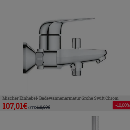
Mischer Einhebel- Badewannenarmatur Grohe Swift Chrom
107,01
€
-
10
,00%
118,90
€
/
STK