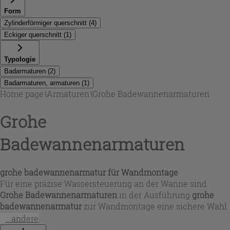
Form
Zylinderförmiger querschnitt
(
4
)
Eckiger querschnitt
(
1
)
Typologie
Badarmaturen
(
2
)
Badarmaturen, armaturen
(
1
)
Home page
\
Armaturen
\
Grohe Badewannenarmaturen
Grohe
Badewannenarmaturen
grohe badewannenarmatur für Wandmontage
Für eine präzise Wassersteuerung an der Wanne sind
Grohe Badewannenarmaturen
in der Ausführung
grohe
badewannenarmatur
zur Wandmontage eine sichere Wahl.
Viele Modelle setzen auf einen zylinderförmigen Körper
...andere
aus massivem Messing und ein langlebiges Chrom-Finish,