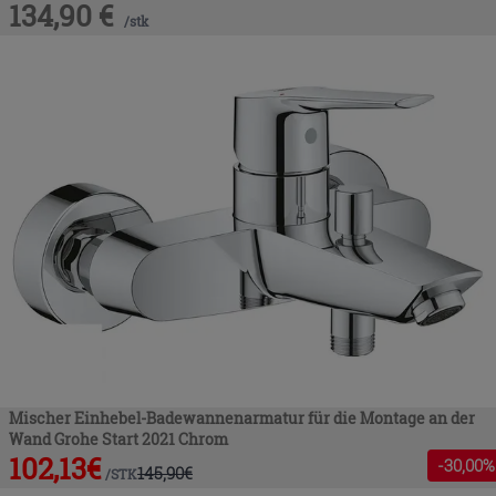
134,90
€
/
stk
Mischer Einhebel-Badewannenarmatur für die Montage an der
Wand Grohe Start 2021 Chrom
102,13
€
-
30
,00%
145,90
€
/
STK