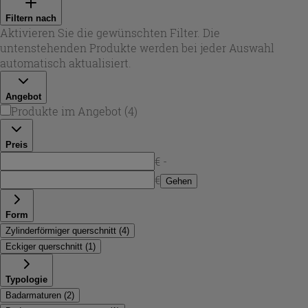
das den Look im Bad dauerhaft frisch hält. Je nach
Filtern nach
Ausführung profitieren Sie von Keramikkartusche,
Aktivieren Sie die gewünschten Filter. Die
Strahlregler für einen gleichmäßigen Wasserfluss sowie
untenstehenden Produkte werden bei jeder Auswahl
optionalen Temperatur- und Durchflussbegrenzern. So
automatisch aktualisiert.
wird eine
badewannenarmatur grohe
zur passenden
Lösung für moderne Renovierungen und Neubauten.
Angebot
Produkte im Angebot
(
4
)
Preis
€ -
€
Gehen
Form
Zylinderförmiger querschnitt
(
4
)
Eckiger querschnitt
(
1
)
Typologie
Badarmaturen
(
2
)